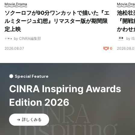
Movie,Drama
Movie,Dr
ソクーロフが90分ワンカットで描いた『エ
池松壮
ルミタージュ幻想』リマスター版が期間限
『開戦
定上映
かわせ
by CINRA編集部
by I
2026.08.07
0
2026.08.0
Special Feature
CINRA Inspiring Awards
Edition 2026
詳しくみる