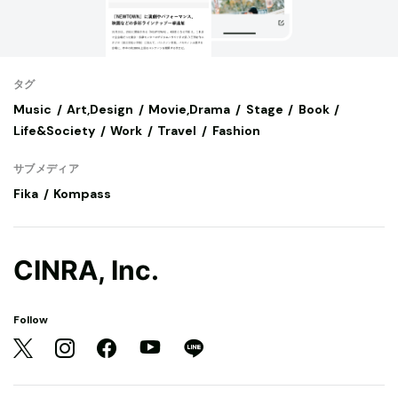
タグ
Music
Art,Design
Movie,Drama
Stage
Book
Life&Society
Work
Travel
Fashion
サブメディア
Fika
Kompass
CINRA, Inc.
Follow