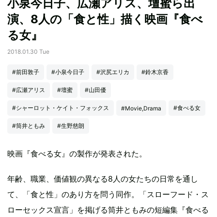
小泉今日子、広瀬アリス、壇蜜ら出
演、8人の「食と性」描く映画『食べ
る女』
2018.01.30 Tue
#前田敦子
#小泉今日子
#沢尻エリカ
#鈴木京香
#広瀬アリス
#壇蜜
#山田優
#シャーロット・ケイト・フォックス
#食べる女
#Movie,Drama
#筒井ともみ
#生野慈朗
映画『食べる女』の製作が発表された。
年齢、職業、価値観の異なる8人の女たちの日常を通し
て、「食と性」のあり方を問う同作。「スローフード・ス
ローセックス宣言」を掲げる筒井ともみの短編集『食べる