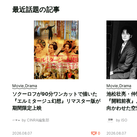
最近話題の記事
Movie,Drama
Movie,Drama
ソクーロフが90分ワンカットで描いた
池松壮亮・仲
『エルミタージュ幻想』リマスター版が
『開戦前夜』
期間限定上映
向かわせた空
by CINRA編集部
by ISO
2026.08.07
0
2026.08.07