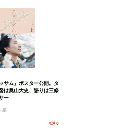
ッサム』ポスター公開。タ
督は奥山大史、語りは三條
サー
編集部
0