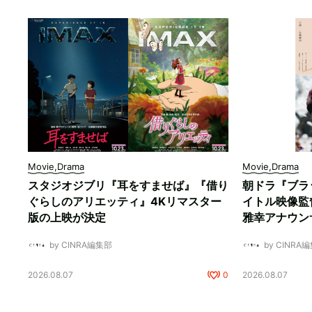
Movie,Drama
Movie,Drama
スタジオジブリ『耳をすませば』『借り
朝ドラ『ブラ
ぐらしのアリエッティ』4Kリマスター
イトル映像監
版の上映が決定
雅幸アナウン
by CINRA編集部
by CINRA
2026.08.07
0
2026.08.07