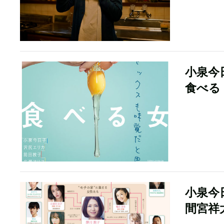
小泉今
食べる
小泉今
間宮祥