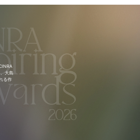
NRA
里、大島
れる作