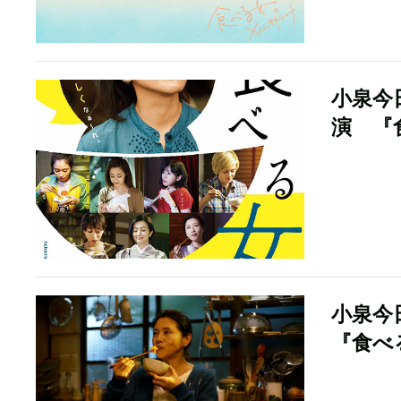
小泉今
演 『
小泉今
『食べ