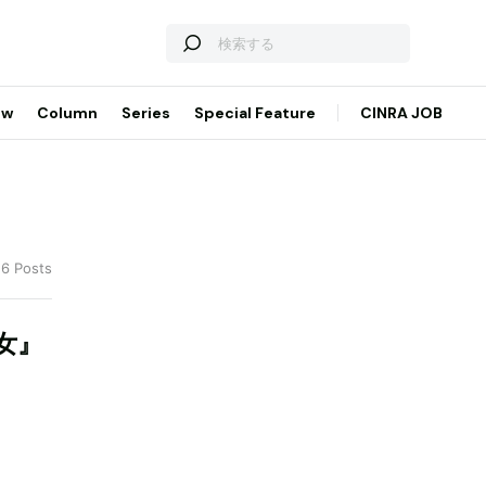
ew
Column
Series
Special Feature
CINRA JOB
 6 Posts
女』