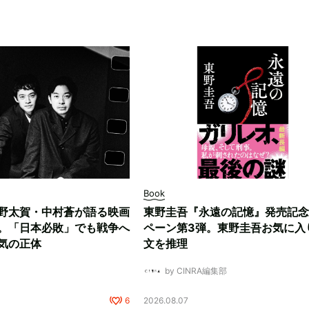
Book
野太賀・中村蒼が語る映画
東野圭吾『永遠の記憶』発売記念
。「日本必敗」でも戦争へ
ペーン第3弾。東野圭吾お気に入
気の正体
文を推理
by CINRA編集部
6
2026.08.07