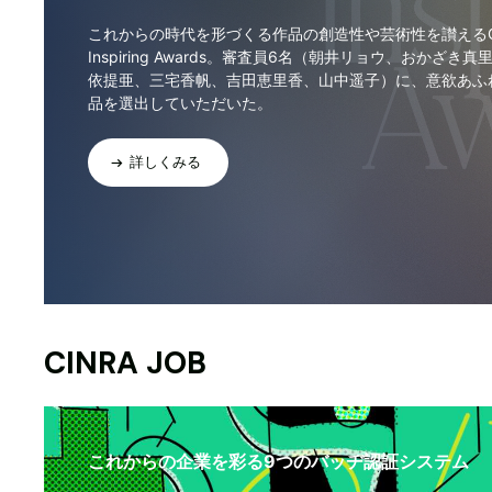
これからの時代を形づくる作品の創造性や芸術性を讃えるCI
Inspiring Awards。審査員6名（朝井リョウ、おかざき真
依提亜、三宅香帆、吉田恵里香、山中遥子）に、意欲あふ
品を選出していただいた。
詳しくみる
CINRA JOB
これからの企業を彩る9つのバッヂ認証システム