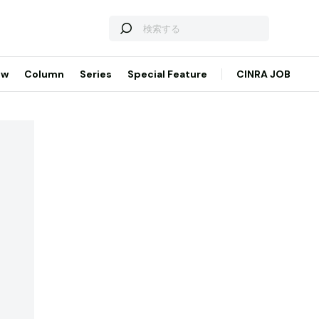
ew
Column
Series
Special Feature
CINRA JOB