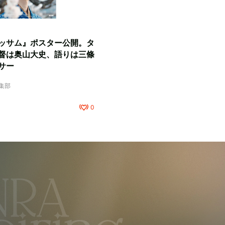
ッサム』ポスター公開。タ
督は奥山大史、語りは三條
サー
編集部
0