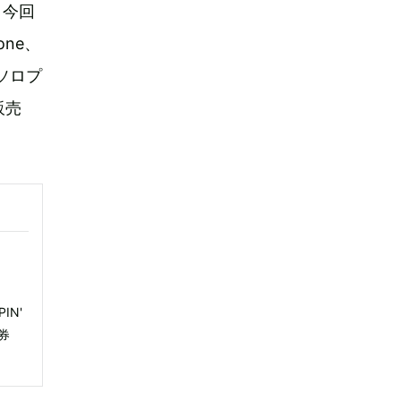
。今回
one、
るソロプ
販売
PIN'
車券