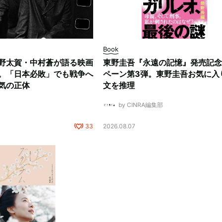
Book
野太賀・中村蒼が語る映画
東野圭吾『永遠の記憶』発売記念
。「日本必敗」でも戦争へ
ペーン第3弾。東野圭吾お気に入
気の正体
文を推理
by CINRA編集部
33
2026.08.07