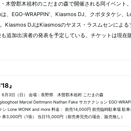
野・木曽郡木祖村のこだまの森で開催される同イベント
EGO-WRAPPIN'、Kiasmos DJ、クボタタケシ、L
。Kiasmos DJはKiasmosのヤヌス・ラスムセンによ
後も追加出演者の発表を予定している。チケットは現在
'18』
）、6月3日（日） 会場：長野県 木曽郡木祖村 こだまの森
 Iglooghost Marcel Dettmann Nathan Fake サカナクション EGO-WRAP
タケシ Lone WONK and more 料金： 前売14,000円 前売臨時駐車場 駐
ント券3,000円（1張） 当日15,000円（前売券完売の場合、販売無し）