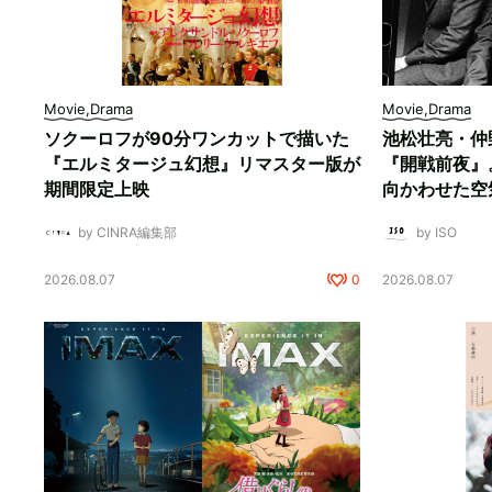
Movie,Drama
Movie,Drama
ソクーロフが90分ワンカットで描いた
池松壮亮・仲
『エルミタージュ幻想』リマスター版が
『開戦前夜』
期間限定上映
向かわせた空
by CINRA編集部
by ISO
2026.08.07
0
2026.08.07