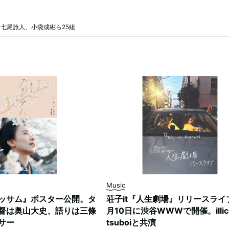
A、七尾旅人、小袋成彬ら25組
Music
ッサム』ポスター公開。タ
荘子it『人生劇場』リリースライ
督は奥山大史、語りは三條
月10日に渋谷WWWで開催。illici
サー
tsuboiと共演