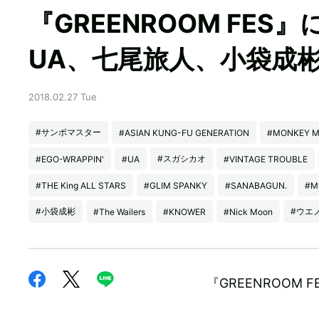
『GREENROOM FE
UA、七尾旅人、小袋成彬
2018.02.27 Tue
#サンボマスター
#ASIAN KUNG-FU GENERATION
#MONKEY M
#スガシカオ
#EGO-WRAPPIN'
#UA
#VINTAGE TROUBLE
#THE King ALL STARS
#GLIM SPANKY
#SANABAGUN.
#M
#小袋成彬
#ウエノ
#The Wailers
#KNOWER
#Nick Moon
『GREENROOM 