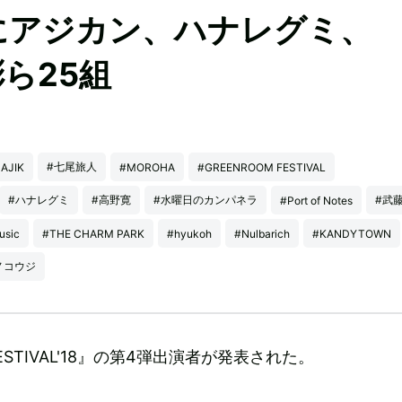
S』にアジカン、ハナレグミ、
ら25組
#七尾旅人
AJIK
#MOROHA
#GREENROOM FESTIVAL
#ハナレグミ
#高野寛
#水曜日のカンパネラ
#武
#Port of Notes
usic
#THE CHARM PARK
#hyukoh
#Nulbarich
#KANDYTOWN
コウジ
FESTIVAL'18』の第4弾出演者が発表された。