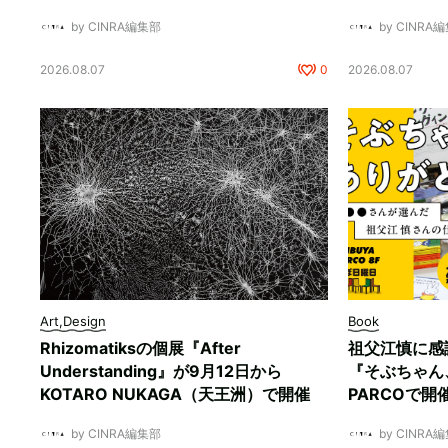
by CINRA編集部
by CINRA
2026.08.07
0
2026.08.07
Art,Design
Book
Rhizomatiksの個展『After
祖父江慎に感
Understanding』が9月12日から
『そぶちゃん
KOTARO NUKAGA（天王洲）で開催
PARCOで開
by CINRA編集部
by CINRA