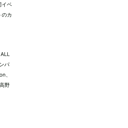
同イベ
トのカ
ALL
カンパ
on、
、高野