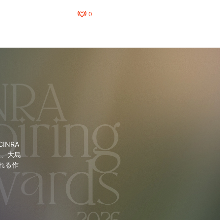
0
NRA
里、大島
れる作