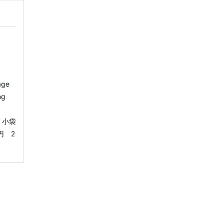
age
ng
N 小袋
0円 2