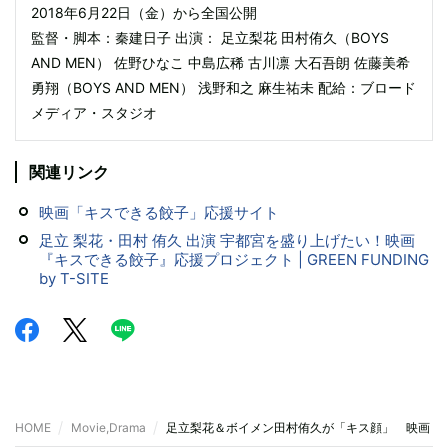
2018年6月22日（金）から全国公開
監督・脚本：秦建日子 出演： 足立梨花 田村侑久（BOYS
AND MEN） 佐野ひなこ 中島広稀 古川凛 大石吾朗 佐藤美希
勇翔（BOYS AND MEN） 浅野和之 麻生祐未 配給：ブロード
メディア・スタジオ
関連リンク
映画「キスできる餃子」応援サイト
足立 梨花・田村 侑久 出演 宇都宮を盛り上げたい！映画
『キスできる餃子』応援プロジェクト | GREEN FUNDING
by T-SITE
HOME
Movie,Drama
足立梨花＆ボイメン田村侑久が「キス顔」 映画『