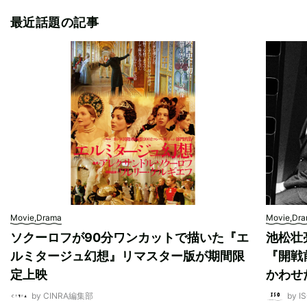
最近話題の記事
Movie,Drama
Movie,Dr
ソクーロフが90分ワンカットで描いた『エ
池松壮
ルミタージュ幻想』リマスター版が期間限
『開戦
定上映
かわせ
by CINRA編集部
by I