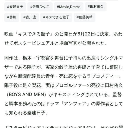
#秦建日子
#佐野ひなこ
#田村侑久
#Movie,Drama
#勇翔
#古川凛
#キスできる餃子
#佐藤美希
映画『キスできる餃子』の公開日が6月22日に決定。あわ
せてポスタービジュアルと場面写真が公開された。
同作は、栃木・宇都宮を舞台に子持ちの出戻りシングルマ
ザーである陽子が、実家の餃子屋の再建と子育てに奮闘し
ながら新聞配達員の青年・亮に恋をするラブコメディー。
陽子役に足立梨花、実はプロゴルファーの亮役に田村侑久
（BOYS AND MEN）がキャスティングされている。監督
と脚本を務めたのはドラマ『アンフェア』の原作者として
も知られる秦建日子。
ポスタービジュアルとチラシビジュアルには、それぞれ陽