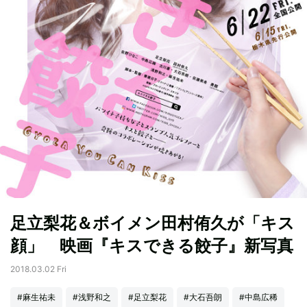
足立梨花＆ボイメン田村侑久が「キス
顔」 映画『キスできる餃子』新写真
2018.03.02 Fri
#麻生祐未
#浅野和之
#足立梨花
#大石吾朗
#中島広稀