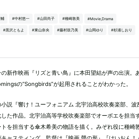
憲輔
#中村悠一
#山田尚子
#種崎敦美
#Movie,Drama
#黒沢ともよ
#東山奈央
#藤村鼓乃美
#山岡ゆり
#杉浦しおり
ンの新作映画『リズと青い鳥』に本田望結が声の出演。
mingsの“Songbirds”が起用されることがわかった。
の小説『響け！ユーフォニアム 北宇治高校吹奏楽部、波
化した作品。北宇治高等学校吹奏楽部でオーボエを担当
ートを担当する傘木希美の物語を描く。みぞれ役に種崎
がキャスティング。監督は『映画 聲の形』『けいおん！