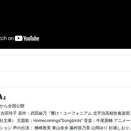
鳥』
土）から全国公開
：吉田玲子 原作：武田綾乃『響け！ユーフォニアム 北宇治高校吹奏楽部
庫） 主題歌：Homecomings“Songbirds” 音楽：牛尾憲輔 アニメ
ョン 声の出演： 種崎敦美 東山奈央 藤村鼓乃美 山岡ゆり 杉浦しおり