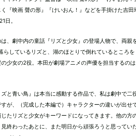
じく『映画 聲の形』『けいおん！』などを手掛けた吉田
21日。
のは、劇中内の童話『リズと少女』の登場人物で、両親
人暮らしているリズと、湖のほとりで倒れているところを
髪の少女の2役。本田が劇場アニメの声優を担当するのは
リズと青い鳥』は本当に感動する作品で、私は劇中で二
ですが、（完成した本編で）キャラクターの違いが出せ
演じたリズと少女がキーワードになってきます。他の方
、見終わったあとに、また明日から頑張ろうと思ってい