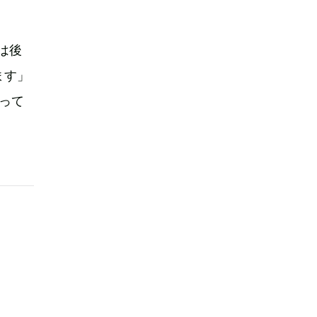
は後
ます」
なって