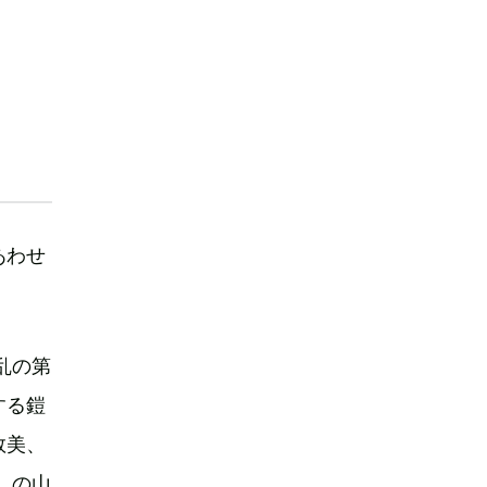
あわせ
乱の第
する鎧
敦美、
』の山