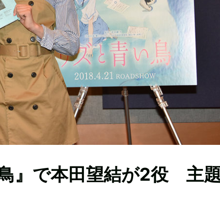
鳥』で本田望結が2役 主