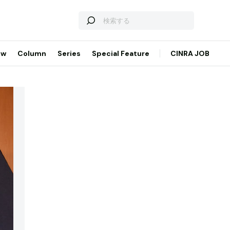
ew
Column
Series
Special Feature
CINRA JOB