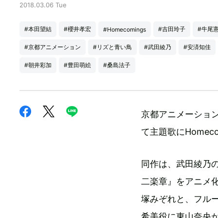
2018.03.06 Tue
#本田望結
#櫻井孝宏
#吉田玲子
#牛尾
#Homecomings
#京都アニメーション
#リズと青い鳥
#武田綾乃
#安済知佳
#朝井彩加
#豊田萌絵
#桑島法子
京都アニメーショ
て主題歌にHomeco
同作は、武田綾乃
二楽章』をアニメ
塚みぞれと、フル
希美役に東山奈央