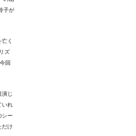
玲子が
を亡く
リズ
今回
役演じ
ていれ
のシー
ただけ