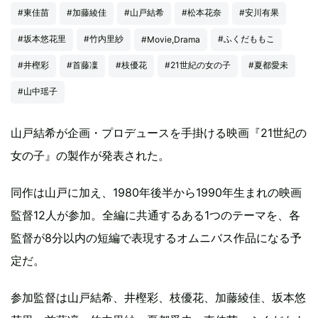
#東佳苗
#加藤綾佳
#山戸結希
#松本花奈
#安川有果
#坂本悠花里
#竹内里紗
#ふくだももこ
#Movie,Drama
#井樫彩
#首藤凜
#枝優花
#21世紀の女の子
#夏都愛未
#山中瑶子
山戸結希が企画・プロデュースを手掛ける映画『21世紀の
女の子』の製作が発表された。
同作は山戸に加え、1980年後半から1990年生まれの映画
監督12人が参加。全編に共通するある1つのテーマを、各
監督が8分以内の短編で表現するオムニバス作品になる予
定だ。
参加監督は山戸結希、井樫彩、枝優花、加藤綾佳、坂本悠