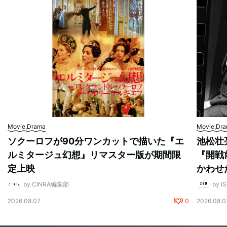
Movie,Drama
Movie,Dr
ソクーロフが90分ワンカットで描いた『エ
池松壮
ルミタージュ幻想』リマスター版が期間限
『開戦
定上映
かわせ
by CINRA編集部
by I
2026.08.07
0
2026.08.0