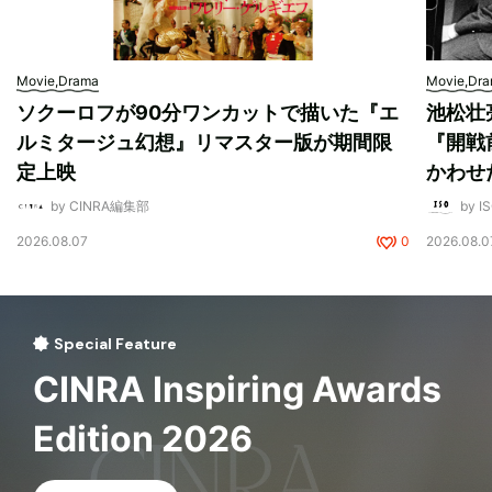
Movie,Drama
Movie,Dr
ソクーロフが90分ワンカットで描いた『エ
池松壮
ルミタージュ幻想』リマスター版が期間限
『開戦
定上映
かわせ
by CINRA編集部
by I
2026.08.07
0
2026.08.0
Special Feature
CINRA Inspiring Awards
Edition 2026