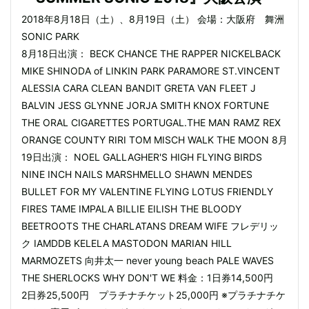
2018年8月18日（土）、8月19日（土） 会場：大阪府 舞洲
SONIC PARK
8月18日出演： BECK CHANCE THE RAPPER NICKELBACK
MIKE SHINODA of LINKIN PARK PARAMORE ST.VINCENT
ALESSIA CARA CLEAN BANDIT GRETA VAN FLEET J
BALVIN JESS GLYNNE JORJA SMITH KNOX FORTUNE
THE ORAL CIGARETTES PORTUGAL.THE MAN RAMZ REX
ORANGE COUNTY RIRI TOM MISCH WALK THE MOON 8月
19日出演： NOEL GALLAGHER'S HIGH FLYING BIRDS
NINE INCH NAILS MARSHMELLO SHAWN MENDES
BULLET FOR MY VALENTINE FLYING LOTUS FRIENDLY
FIRES TAME IMPALA BILLIE EILISH THE BLOODY
BEETROOTS THE CHARLATANS DREAM WIFE フレデリッ
ク IAMDDB KELELA MASTODON MARIAN HILL
MARMOZETS 向井太一 never young beach PALE WAVES
THE SHERLOCKS WHY DON'T WE 料金：1日券14,500円
2日券25,500円 プラチナチケット25,000円 ※プラチナチケ