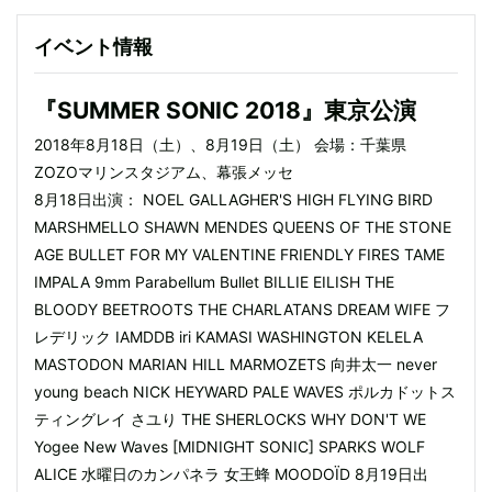
イベント情報
『SUMMER SONIC 2018』東京公演
2018年8月18日（土）、8月19日（土） 会場：千葉県
ZOZOマリンスタジアム、幕張メッセ
8月18日出演： NOEL GALLAGHER'S HIGH FLYING BIRD
MARSHMELLO SHAWN MENDES QUEENS OF THE STONE
AGE BULLET FOR MY VALENTINE FRIENDLY FIRES TAME
IMPALA 9mm Parabellum Bullet BILLIE EILISH THE
BLOODY BEETROOTS THE CHARLATANS DREAM WIFE フ
レデリック IAMDDB iri KAMASI WASHINGTON KELELA
MASTODON MARIAN HILL MARMOZETS 向井太一 never
young beach NICK HEYWARD PALE WAVES ポルカドットス
ティングレイ さユり THE SHERLOCKS WHY DON'T WE
Yogee New Waves [MIDNIGHT SONIC] SPARKS WOLF
ALICE 水曜日のカンパネラ 女王蜂 MOODOÏD 8月19日出