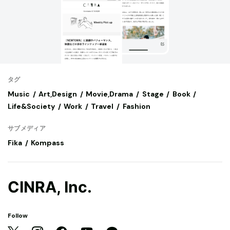
タグ
Music
Art,Design
Movie,Drama
Stage
Book
Life&Society
Work
Travel
Fashion
サブメディア
Fika
Kompass
CINRA, Inc.
Follow