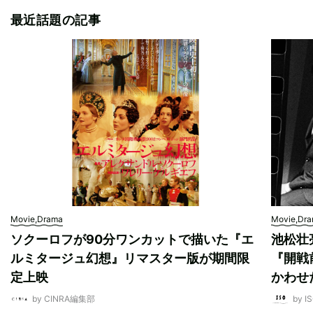
最近話題の記事
Movie,Drama
Movie,Dr
ソクーロフが90分ワンカットで描いた『エ
池松壮
ルミタージュ幻想』リマスター版が期間限
『開戦
定上映
かわせ
by CINRA編集部
by I