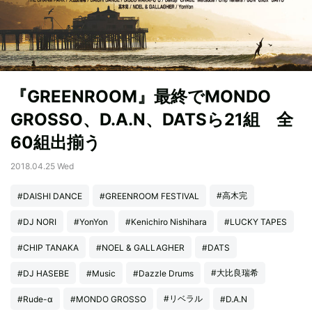
『GREENROOM』最終でMONDO
GROSSO、D.A.N、DATSら21組 全
60組出揃う
2018.04.25 Wed
#高木完
#DAISHI DANCE
#GREENROOM FESTIVAL
#DJ NORI
#YonYon
#Kenichiro Nishihara
#LUCKY TAPES
#CHIP TANAKA
#NOEL & GALLAGHER
#DATS
#大比良瑞希
#DJ HASEBE
#Music
#Dazzle Drums
#リベラル
#Rude-α
#MONDO GROSSO
#D.A.N