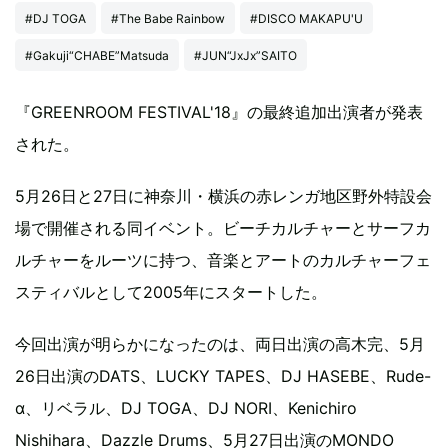
#DJ TOGA
#The Babe Rainbow
#DISCO MAKAPU'U
#Gakuji“CHABE”Matsuda
#JUN“JxJx”SAITO
『GREENROOM FESTIVAL'18』の最終追加出演者が発表
された。
5月26日と27日に神奈川・横浜の赤レンガ地区野外特設会
場で開催される同イベント。ビーチカルチャーとサーフカ
ルチャーをルーツに持つ、音楽とアートのカルチャーフェ
スティバルとして2005年にスタートした。
今回出演が明らかになったのは、両日出演の高木完、5月
26日出演のDATS、LUCKY TAPES、DJ HASEBE、Rude-
α、リベラル、DJ TOGA、DJ NORI、Kenichiro
Nishihara、Dazzle Drums、5月27日出演のMONDO