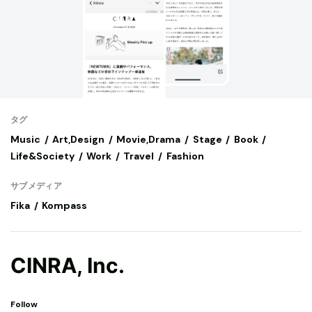
タグ
Music
Art,Design
Movie,Drama
Stage
Book
Life&Society
Work
Travel
Fashion
サブメディア
Fika
Kompass
CINRA, Inc.
Follow