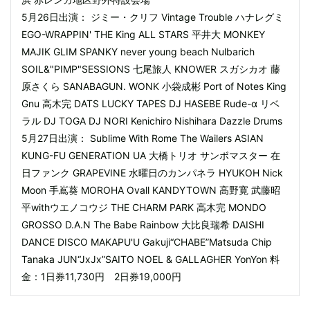
5月26日出演： ジミー・クリフ Vintage Trouble ハナレグミ
EGO-WRAPPIN' THE King ALL STARS 平井大 MONKEY
MAJIK GLIM SPANKY never young beach Nulbarich
SOIL&"PIMP"SESSIONS 七尾旅人 KNOWER スガシカオ 藤
原さくら SANABAGUN. WONK 小袋成彬 Port of Notes King
Gnu 高木完 DATS LUCKY TAPES DJ HASEBE Rude-α リベ
ラル DJ TOGA DJ NORI Kenichiro Nishihara Dazzle Drums
5月27日出演： Sublime With Rome The Wailers ASIAN
KUNG-FU GENERATION UA 大橋トリオ サンボマスター 在
日ファンク GRAPEVINE 水曜日のカンパネラ HYUKOH Nick
Moon 手嶌葵 MOROHA Ovall KANDYTOWN 高野寛 武藤昭
平withウエノコウジ THE CHARM PARK 高木完 MONDO
GROSSO D.A.N The Babe Rainbow 大比良瑞希 DAISHI
DANCE DISCO MAKAPU'U Gakuji“CHABE”Matsuda Chip
Tanaka JUN“JxJx”SAITO NOEL & GALLAGHER YonYon 料
金：1日券11,730円 2日券19,000円