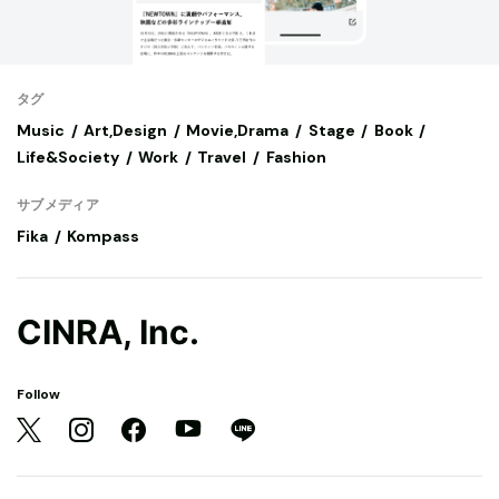
タグ
Music
Art,Design
Movie,Drama
Stage
Book
Life&Society
Work
Travel
Fashion
サブメディア
Fika
Kompass
CINRA, Inc.
Follow