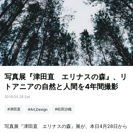
写真展『津田直 エリナスの森』、リ
トアニアの自然と人間を4年間撮影
2018.04.28 Sat
#津田直
#松田沙織
#Art,Design
写真展『津田直 エリナスの森』展が、本日4月28日から