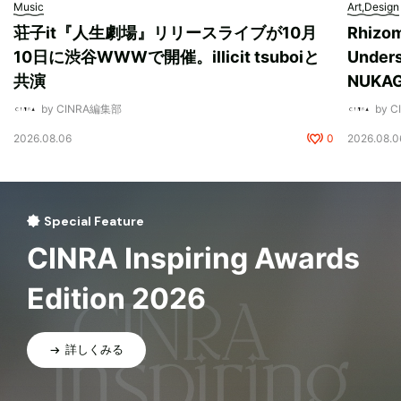
Music
Art,Design
荘子it『人生劇場』リリースライブが10月
Rhizo
10日に渋谷WWWで開催。illicit tsuboiと
Unde
共演
NUK
by CINRA編集部
by 
2026.08.06
0
2026.08.0
Special Feature
CINRA Inspiring Awards
Edition 2026
詳しくみる