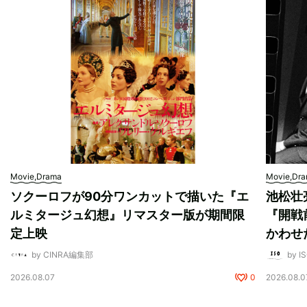
Movie,Drama
Movie,Dr
ソクーロフが90分ワンカットで描いた『エ
池松壮
ルミタージュ幻想』リマスター版が期間限
『開戦
定上映
かわせ
by CINRA編集部
by I
2026.08.07
0
2026.08.0