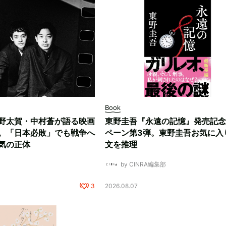
Book
野太賀・中村蒼が語る映画
東野圭吾『永遠の記憶』発売記念
。「日本必敗」でも戦争へ
ペーン第3弾。東野圭吾お気に入
気の正体
文を推理
by CINRA編集部
3
2026.08.07