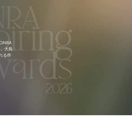
NRA
里、大島
れる作