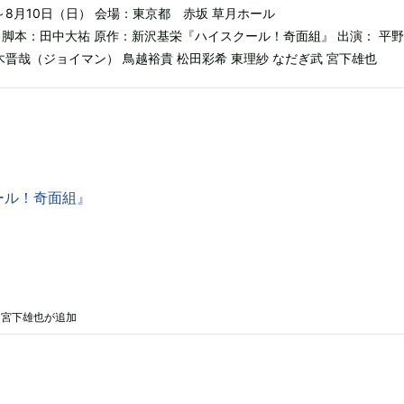
）～8月10日（日） 会場：東京都 赤坂 草月ホール
 脚本：田中大祐 原作：新沢基栄『ハイスクール！奇面組』 出演： 平野
木晋哉（ジョイマン） 鳥越裕貴 松田彩希 東理紗 なだぎ武 宮下雄也
ール！奇面組』
＆宮下雄也が追加