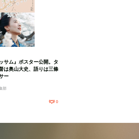
ッサム』ポスター公開。タ
督は奥山大史、語りは三條
サー
編集部
0