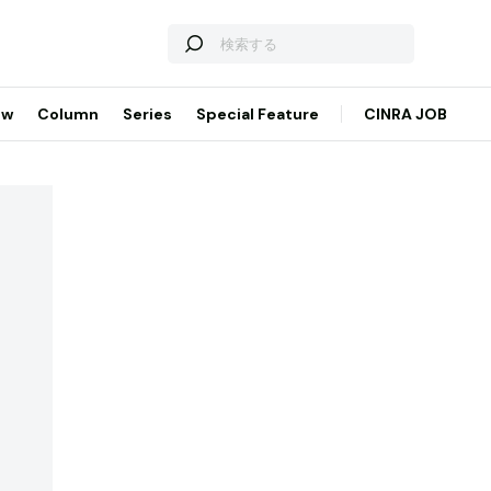
ew
Column
Series
Special Feature
CINRA JOB