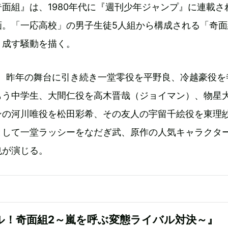
面組』は、1980年代に『週刊少年ジャンプ』に連載さ
画。「一応高校」の男子生徒5人組から構成される「奇面
り成す騒動を描く。
は、昨年の舞台に引き続き一堂零役を平野良、冷越豪役を
もう中学生、大間仁役を高木晋哉（ジョイマン）、物星
ンの河川唯役を松田彩希、その友人の宇留千絵役を東理
として一堂ラッシーをなだぎ武、原作の人気キャラクタ
也が演じる。
ル！奇面組2～嵐を呼ぶ変態ライバル対決～』