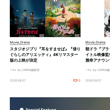
Movie,Drama
Movie,Drama
スタジオジブリ『耳をすませば』『借り
朝ドラ『ブラ
ぐらしのアリエッティ』4Kリマスター
イトル映像監
版の上映が決定
雅幸アナウン
by CINRA編集部
by CINRA
2026.08.07
0
2026.08.07
Special Feature