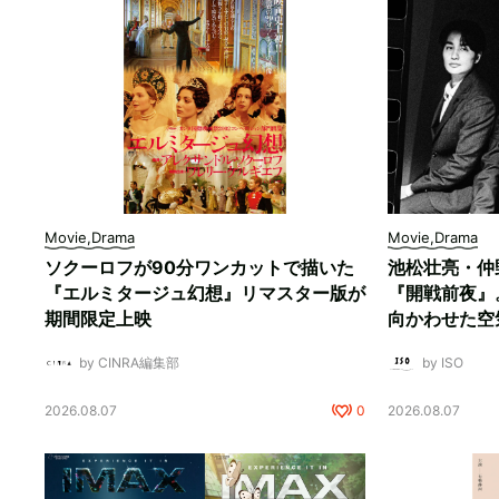
Movie,Drama
Movie,Drama
ソクーロフが90分ワンカットで描いた
池松壮亮・仲
『エルミタージュ幻想』リマスター版が
『開戦前夜』
期間限定上映
向かわせた空
by CINRA編集部
by ISO
2026.08.07
0
2026.08.07