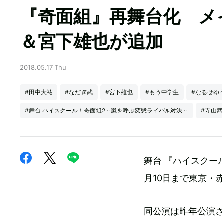
『奇面組』再舞台化 メ
＆宮下雄也が追加
2018.05.17 Thu
#田中大祐
#なだぎ武
#宮下雄也
#もう中学生
#なるせゆ
#舞台 ハイスクール！奇面組2～嵐を呼ぶ変態ライバル対決～
#寺山
舞台 『ハイスクー
月10日まで東京・
同公演は昨年公演