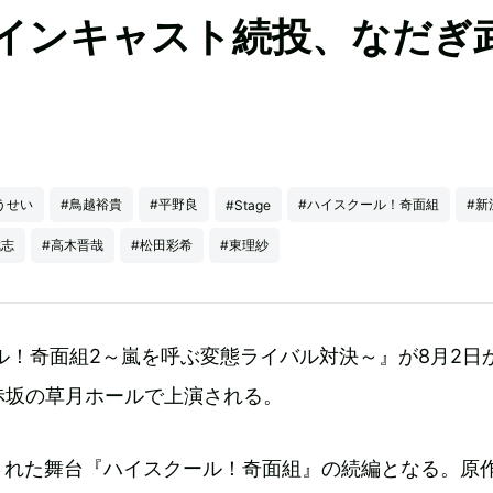
インキャスト続投、なだぎ
うせい
#鳥越裕貴
#平野良
#ハイスクール！奇面組
#新
#Stage
武志
#高木晋哉
#松田彩希
#東理紗
ル！奇面組2～嵐を呼ぶ変態ライバル対決～』が8月2日
赤坂の草月ホールで上演される。
された舞台『ハイスクール！奇面組』の続編となる。原