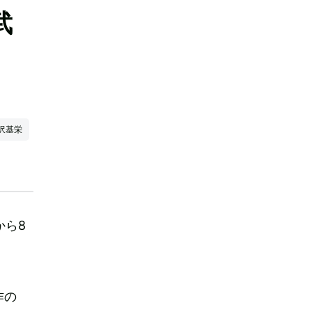
武
沢基栄
から8
作の