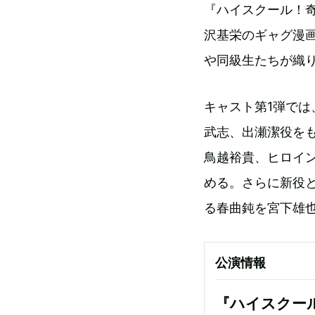
『ハイスクール！奇
沢基栄のギャグ漫
や同級生たちが織
キャスト第1弾で
武志、出瀬潔役を
鳥越裕貴、ヒロイ
める。さらに新役
る春曲鈍を宮下雄
公演情報
『ハイスクー