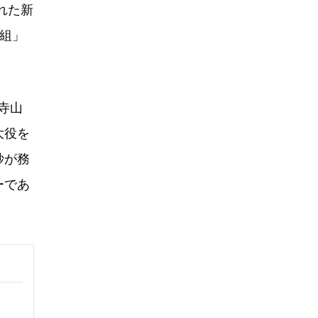
れた新
組」
寺山
大役を
紗が務
ーであ