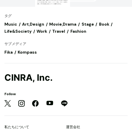
タグ
Music
Art,Design
Movie,Drama
Stage
Book
Life&Society
Work
Travel
Fashion
サブメディア
Fika
Kompass
CINRA, Inc.
Follow
私たちについて
運営会社