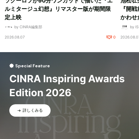
ソクーロフが90分ワンカットで描いた『エ
池松壮
ルミタージュ幻想』リマスター版が期間限
『開戦
定上映
かわせ
by CINRA編集部
by I
2026.08.07
0
2026.08.0
Special Feature
CINRA Inspiring Awards
Edition 2026
詳しくみる