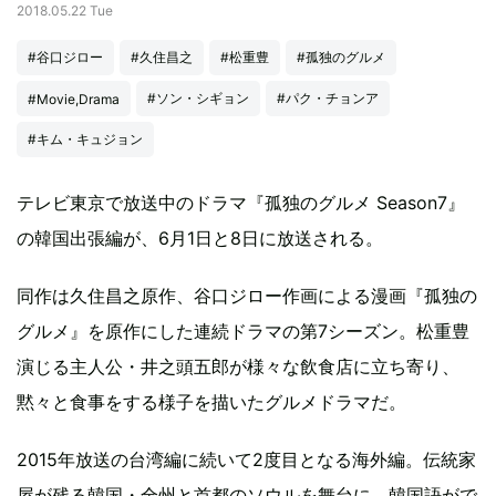
2018.05.22 Tue
#谷口ジロー
#久住昌之
#松重豊
#孤独のグルメ
#ソン・シギョン
#パク・チョンア
#Movie,Drama
#キム・キュジョン
テレビ東京で放送中のドラマ『孤独のグルメ Season7』
の韓国出張編が、6月1日と8日に放送される。
同作は久住昌之原作、谷口ジロー作画による漫画『孤独の
グルメ』を原作にした連続ドラマの第7シーズン。松重豊
演じる主人公・井之頭五郎が様々な飲食店に立ち寄り、
黙々と食事をする様子を描いたグルメドラマだ。
2015年放送の台湾編に続いて2度目となる海外編。伝統家
屋が残る韓国・全州と首都のソウルを舞台に、韓国語がで