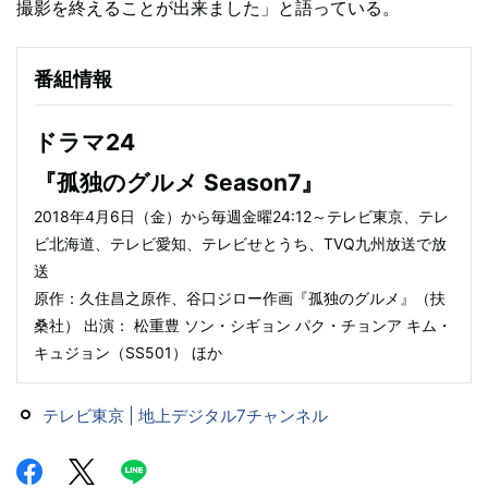
撮影を終えることが出来ました」と語っている。
番組情報
ドラマ24
『孤独のグルメ Season7』
2018年4月6日（金）から毎週金曜24:12～テレビ東京、テレ
ビ北海道、テレビ愛知、テレビせとうち、TVQ九州放送で放
送
原作：久住昌之原作、谷口ジロー作画『孤独のグルメ』（扶
桑社） 出演： 松重豊 ソン・シギョン パク・チョンア キム・
キュジョン（SS501） ほか
テレビ東京 | 地上デジタル7チャンネル