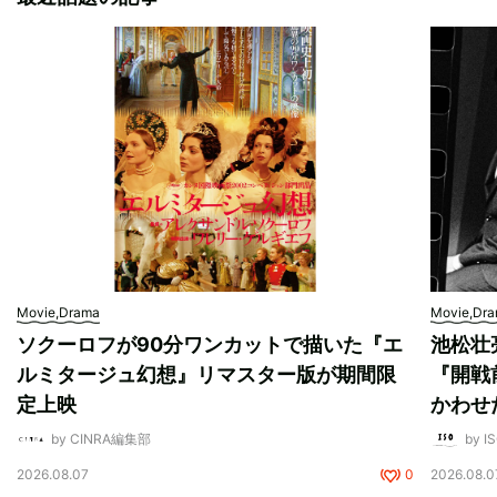
Movie,Drama
Movie,Dr
ソクーロフが90分ワンカットで描いた『エ
池松壮
ルミタージュ幻想』リマスター版が期間限
『開戦
定上映
かわせ
by CINRA編集部
by I
2026.08.07
0
2026.08.0