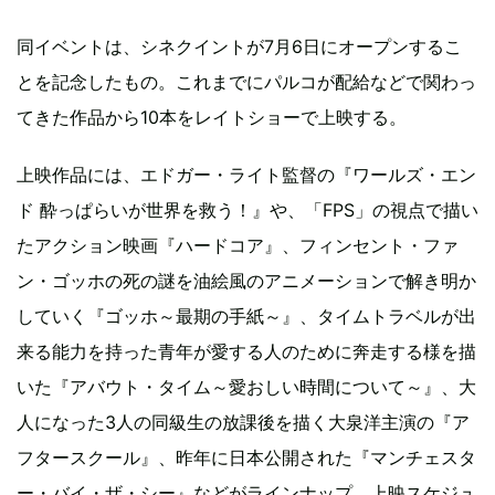
同イベントは、シネクイントが7月6日にオープンするこ
とを記念したもの。これまでにパルコが配給などで関わっ
てきた作品から10本をレイトショーで上映する。
上映作品には、エドガー・ライト監督の『ワールズ・エン
ド 酔っぱらいが世界を救う！』や、「FPS」の視点で描い
たアクション映画『ハードコア』、フィンセント・ファ
ン・ゴッホの死の謎を油絵風のアニメーションで解き明か
していく『ゴッホ～最期の手紙～』、タイムトラベルが出
来る能力を持った青年が愛する人のために奔走する様を描
いた『アバウト・タイム～愛おしい時間について～』、大
人になった3人の同級生の放課後を描く大泉洋主演の『ア
フタースクール』、昨年に日本公開された『マンチェスタ
ー・バイ・ザ・シー』などがラインナップ。上映スケジュ