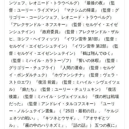
ンツェフ、レオニード・トラウベルグ） 『最後の夜』（監
督：ユーリー・ライズマン） 『マクシムの帰還』（監督：グ
リゴリー・コージンツェフ、レオニード・トラウベルグ）
『アレクサンドル・ネフスキー』（監督：セルゲイ・エイゼ
ンシュテイン） 『政府委員』（監督：アレクサンドル・ザル
ヒ、ヨシフ・ヘイフィッツ） 『イワン雷帝 第1部』（監督：
セルゲイ・エイゼンシュテイン） 『イワン雷帝 第2部』（監
督：セルゲイ・エイゼンシュテイン） 『鶴は翔んでゆく』
（監督：ミハイル・カラトーゾフ） 『誓いの休暇』（監督：
グリゴリー・チュフライ） 『人間の運命』（監督：セルゲ
イ・ボンダルチュク） 『ホヴァンシチナ』（監督：ヴェラ・
ストロエワ） 『復活 前篇』（監督：ミハイル・シヴェイツェ
ル） 『娘たち』（監督：ユーリー・チュリュキン） 『復活
後篇』（監督：ミハイル・シヴェイツェル） 『僕の村は戦場
だった』（監督：アンドレイ・タルコフスキー） 『ユーリ
ー・ノルシュテイン選集』（『25日・最初の日』、『ケルジ
ェネツの戦い』、『キツネとウサギ』、『アオサギとツ
ル』、『霧の中のハリネズミ』、『話の話』） 五つの夜に』