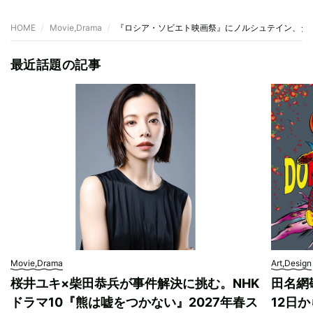
HOME
Movie,Drama
『ロシア・ソビエト映画祭』にノルシュテイン、タル
最近話題の記事
Movie,Drama
Art,Design
桜井ユキ×柴田恭兵が事件解決に挑む。NHK
田名網敬
ドラマ10『熊は嘘をつかない』2027年春ス
12日