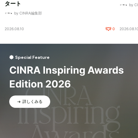
タート
by 
by CINRA編集部
2026.08.10
0
2026.08.1
Special Feature
CINRA Inspiring Awards
Edition 2026
詳しくみる