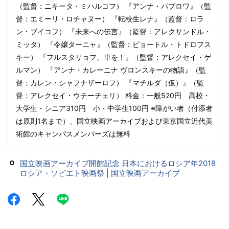
（監督：ニキータ・ミハルコフ） 『アンナ・パブロワ』（監
督：エミーリ・ロチャヌー） 『転校生レナ』（監督：ロラ
ン・ブイコフ） 『未来への伝言』（監督：アレクサンドル・
ミッタ） 『令嬢ターニャ』（監督：ピョートル・トドロフス
キー） 『フルスタリョフ、車を！』（監督：アレクセイ・ゲ
ルマン） 『アンナ・カレーニナ ヴロンスキーの物語』（監
督：カレン・シャフナザーロフ） 『マチルダ（仮）』（監
督：アレクセイ・ウチーチェリ） 料金：一般520円 高校・
大学生・シニア310円 小・中学生100円 ※障がい者（付添者
は原則1名まで）、国立映画アーカイブおよび東京国立近代美
術館のキャンパスメンバーズは無料
国立映画アーカイブ開館記念 日本におけるロシア年2018
ロシア・ソビエト映画祭 | 国立映画アーカイブ