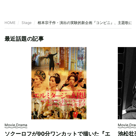
HOME
Stage
根本宗子作・演出の実験的新企画『コンビニ』、主題歌にカ
最近話題の記事
Movie,Drama
Movie,Dr
ソクーロフが90分ワンカットで描いた『エ
池松壮