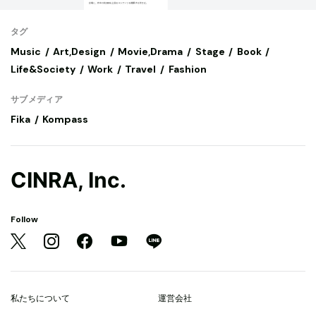
タグ
Music
Art,Design
Movie,Drama
Stage
Book
Life&Society
Work
Travel
Fashion
サブメディア
Fika
Kompass
CINRA, Inc.
Follow
私たちについて
運営会社