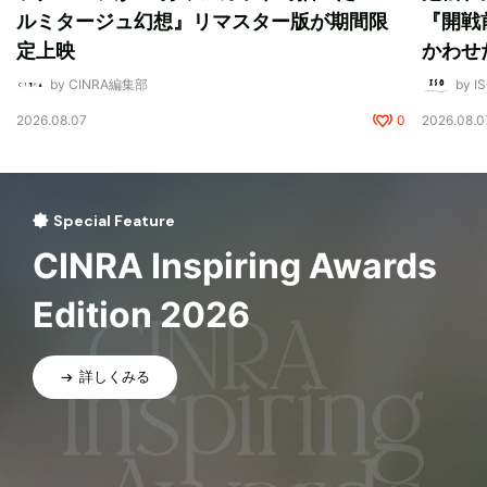
ルミタージュ幻想』リマスター版が期間限
『開戦
定上映
かわせ
by CINRA編集部
by I
2026.08.07
0
2026.08.0
Special Feature
CINRA Inspiring Awards
Edition 2026
詳しくみる