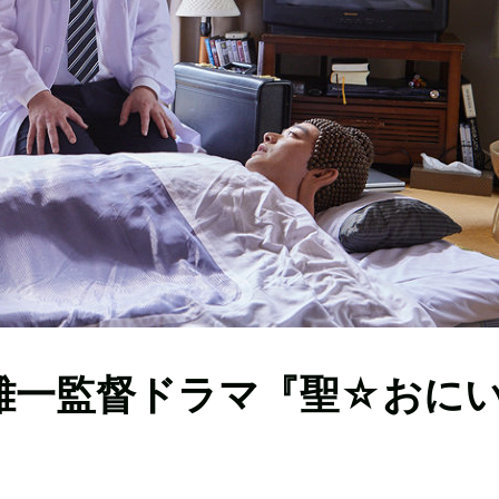
雄一監督ドラマ『聖☆おに