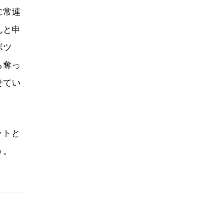
に常連
んと申
ボツ
ら奪っ
せてい
ットと
う。