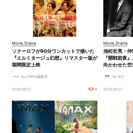
Movie,Drama
Movie,Drama
ソクーロフが90分ワンカットで描いた
池松壮亮・仲
『エルミタージュ幻想』リマスター版が
『開戦前夜』
期間限定上映
向かわせた空
by CINRA編集部
by ISO
2026.08.07
0
2026.08.07