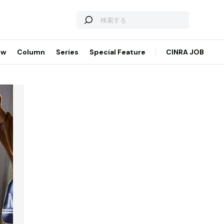
ew
Column
Series
Special Feature
CINRA JOB