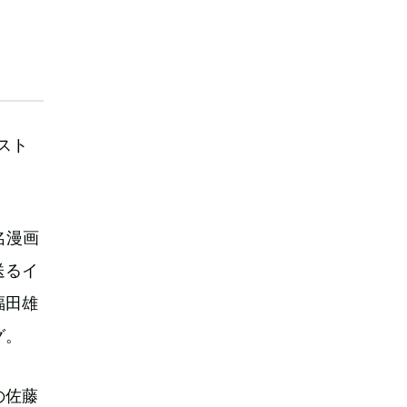
スト
名漫画
送るイ
福田雄
グ。
の佐藤