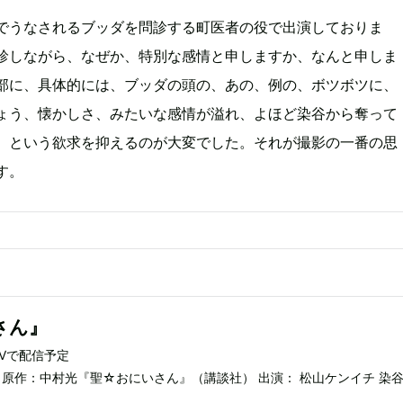
でうなされるブッダを問診する町医者の役で出演しておりま
診しながら、なぜか、特別な感情と申しますか、なんと申しま
部に、具体的には、ブッダの頭の、あの、例の、ボツボツに、
ょう、懐かしさ、みたいな感情が溢れ、よほど染谷から奪って
、という欲求を抑えるのが大変でした。それが撮影の一番の思
す。
さん』
TVで配信予定
 原作：中村光『聖☆おにいさん』（講談社） 出演： 松山ケンイチ 染