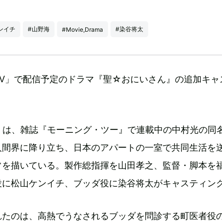
ンイチ
#山野海
#染谷将太
#Movie,Drama
TV」で配信予定のドラマ『聖☆おにいさん』の追加キャ
』は、雑誌『モーニング・ツー』で連載中の中村光の同
人間界に降り立ち、日本のアパートの一室で共同生活を
常を描いている。製作総指揮を山田孝之、監督・脚本を
役に松山ケンイチ、ブッダ役に染谷将太がキャスティン
れたのは、高熱でうなされるブッダを問診する町医者役