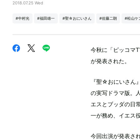
2018.07.25 Wed
#中村光
#福田雄一
#聖☆おにいさん
#佐藤二朗
#松山ケ
今秋に「ピッコマ
が発表された。
『聖☆おにいさん
の実写ドラマ版。
エスとブッダの日
一が務め、イエス
今回出演が発表さ