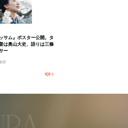
ッサム』ポスター公開。タ
督は奥山大史、語りは三條
サー
編集部
0