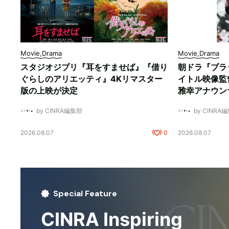
Movie,Drama
Movie,Drama
スタジオジブリ『耳をすませば』『借り
朝ドラ『ブラ
ぐらしのアリエッティ』4Kリマスター
イトル映像監
版の上映が決定
雅幸アナウン
by CINRA編集部
by CINRA
2026.08.07
0
2026.08.07
Special Feature
CINRA Inspiring