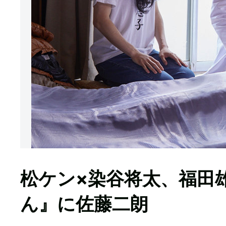
松ケン×染谷将太、福田
ん』に佐藤二朗