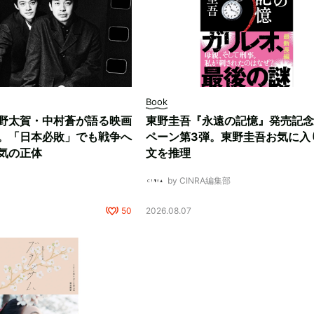
Book
野太賀・中村蒼が語る映画
東野圭吾『永遠の記憶』発売記念
。「日本必敗」でも戦争へ
ペーン第3弾。東野圭吾お気に入
気の正体
文を推理
by CINRA編集部
50
2026.08.07