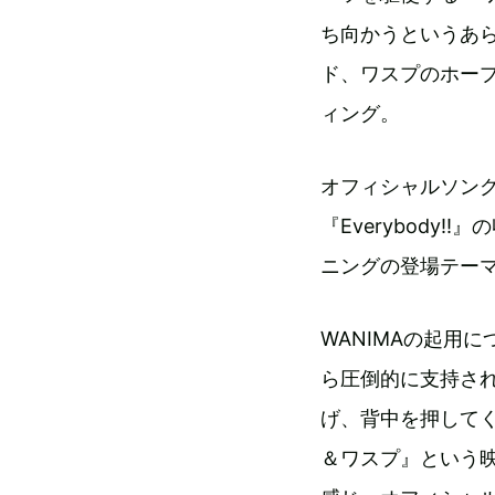
ち向かうというあ
ド、ワスプのホー
ィング。
オフィシャルソン
『Everybody!!
ニングの登場テー
WANIMAの起用
ら圧倒的に支持され
げ、背中を押して
＆ワスプ』という