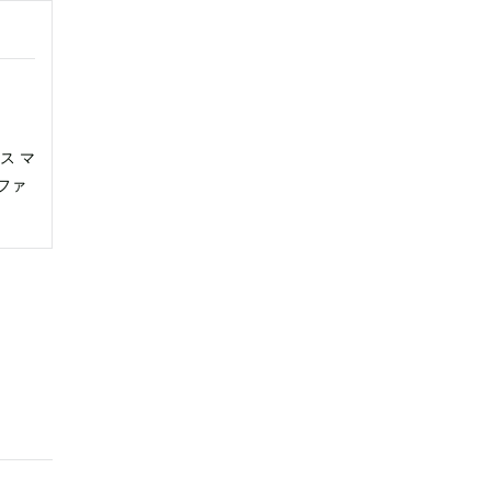
ス マ
ファ