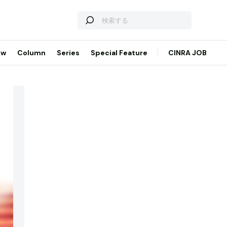
ew
Column
Series
Special Feature
CINRA JOB