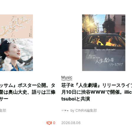
Music
ッサム』ポスター公開。タ
荘子it『人生劇場』リリースライ
督は奥山大史、語りは三條
月10日に渋谷WWWで開催。illici
サー
tsuboiと共演
編集部
by CINRA編集部
0
2026.08.06