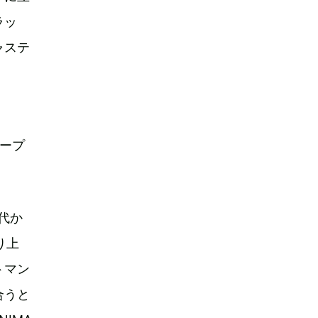
ラッ
ャステ
オープ
代か
り上
トマン
合うと