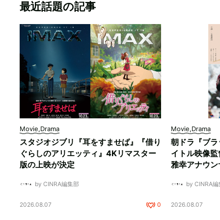
最近話題の記事
Movie,Drama
Movie,Drama
スタジオジブリ『耳をすませば』『借り
朝ドラ『ブラ
ぐらしのアリエッティ』4Kリマスター
イトル映像監
版の上映が決定
雅幸アナウン
by CINRA編集部
by CINRA
2026.08.07
0
2026.08.07