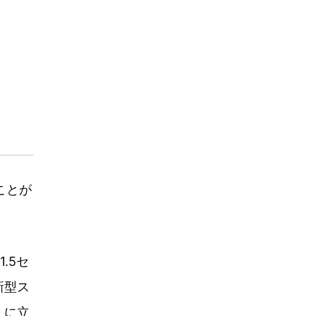
ことが
.5セ
新型ス
」に立