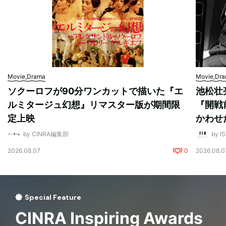
Movie,Drama
Movie,Dr
ソクーロフが90分ワンカットで描いた『エ
池松壮
ルミタージュ幻想』リマスター版が期間限
『開戦
定上映
かわせ
by CINRA編集部
by I
2026.08.07
0
2026.08.0
Special Feature
CINRA Inspiring Awards