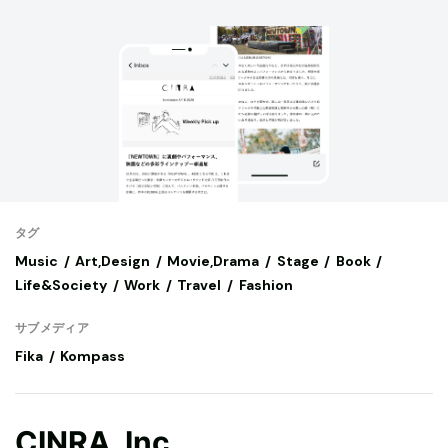
タグ
Music
Art,Design
Movie,Drama
Stage
Book
Life&Society
Work
Travel
Fashion
サブメディア
Fika
Kompass
CINRA, Inc.