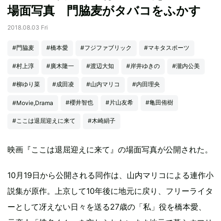
場面写真 門脇麦がタバコをふかす
2018.08.03 Fri
#門脇麦
#橋本愛
#フジファブリック
#マキタスポーツ
#村上淳
#廣木隆一
#渡辺大知
#岸井ゆきの
#瀧内公美
#柳ゆり菜
#成田凌
#山内マリコ
#内田理央
#櫻井智也
#片山友希
#亀田侑樹
#Movie,Drama
#ここは退屈迎えに来て
#木崎絹子
映画『ここは退屈迎えに来て』の場面写真が公開された。
10月19日から公開される同作は、山内マリコによる連作小
説集が原作。上京して10年後に地元に戻り、フリーライタ
ーとして冴えない日々を送る27歳の「私」役を橋本愛、