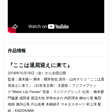
作品情報
『ここは退屈迎えに来て』
2018年10月19日（金）から全国公開
監督：廣木隆一 脚本：櫻井智也 原作：山内マリコ『ここは退
屈迎えに来て』（幻冬舎文庫） 主題歌：フジファブリッ
ク“Water Lily Flower” 音楽：フジファブリック 出演： 橋本愛
門脇麦 成田凌 渡辺大知 岸井ゆきの 内田理央 柳ゆり菜 亀田
侑樹 瀧内公美 片山友希 木崎絹子 マキタスポーツ 村上淳 配
給：KADOKAWA