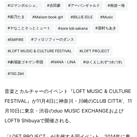
#ロマンポルシェ。
#吉田豪
#アーバンギャルド
#南波一海
#姫乃たま
#Maison book girl
#BILLIE IDLE
#Music
#ヤなことそっとミュート
#眉村ちあき
#sora tob sakana
#フィロソフィーのダンス
#EMPiRE
#LOFT MUSIC & CULTURE FESTIVAL
#LOFT PROJECT
#劇場版ゴキゲン帝国
#NANA・LINA
#ゆくえしれずつれづれ
#150.2bit
音楽とカルチャーのイベント『LOFT MUSIC & CULTURE
FESTIVAL』が11月4日に神奈川・川崎のCLUB CITTA'、11
月10日に東京・渋谷のduo MUSIC EXCHANGEおよび
LOFT9 Shibuyaで開催される。
「LOFT PROJECT」が主催する同イベント。2014年に東