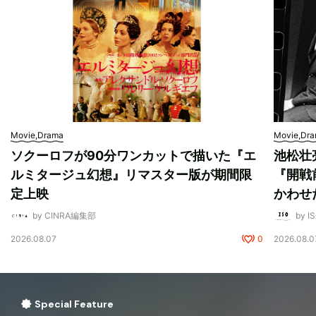
Movie,Drama
Movie,Dr
ソクーロフが90分ワンカットで描いた『エ
池松壮
ルミタージュ幻想』リマスター版が期間限
『開戦
定上映
かわせ
by CINRA編集部
by I
2026.08.07
0
2026.08.0
Special Feature