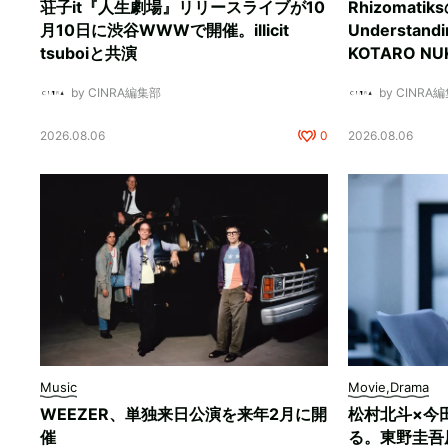
荘子it『人生劇場』リリースライブが10
Rhizomati
月10日に渋谷WWWで開催。illicit
Understan
tsuboiと共演
KOTARO 
by CINRA編集部
by CINRA
2026.08.06
0
2026.08.06
Music
Movie,Drama
WEEZER、単独来日公演を来年2月に開
松村北斗×今
催
る。東野圭吾