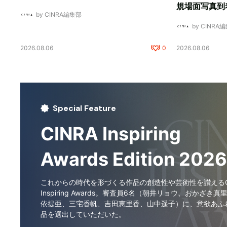
規場面写真到
by CINRA編集部
by CINRA
2026.08.06
0
2026.08.06
Special Feature
CINRA Inspiring
Awards Edition 2026
これからの時代を形づくる作品の創造性や芸術性を讃えるCI
Inspiring Awards。審査員6名（朝井リョウ、おかざき真
依提亜、三宅香帆、吉田恵里香、山中遥子）に、意欲あふ
品を選出していただいた。