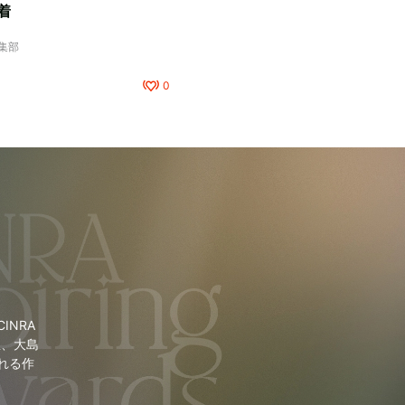
着
編集部
0
NRA
里、大島
れる作