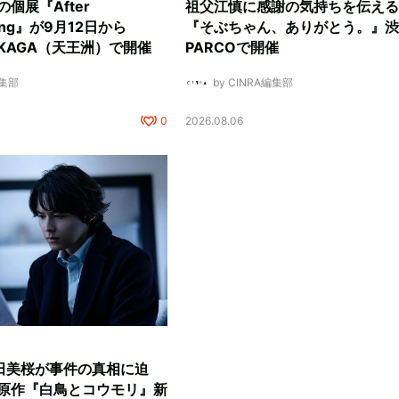
ksの個展『After
祖父江慎に感謝の気持ちを伝える
ding』が9月12日から
『そぶちゃん、ありがとう。』渋
NUKAGA（天王洲）で開催
PARCOで開催
編集部
by CINRA編集部
0
2026.08.06
田美桜が事件の真相に迫
原作『白鳥とコウモリ』新