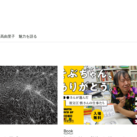
吉高由里子 魅力を語る
Book