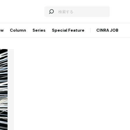
ew
Column
Series
Special Feature
CINRA JOB