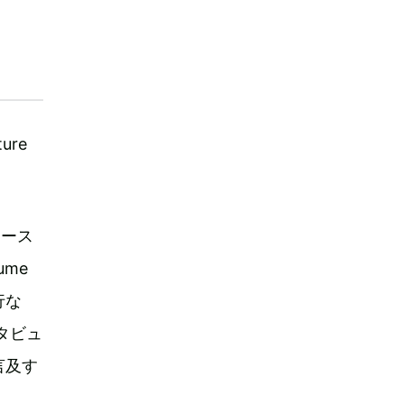
ure
リース
ume
行な
タビュ
言及す