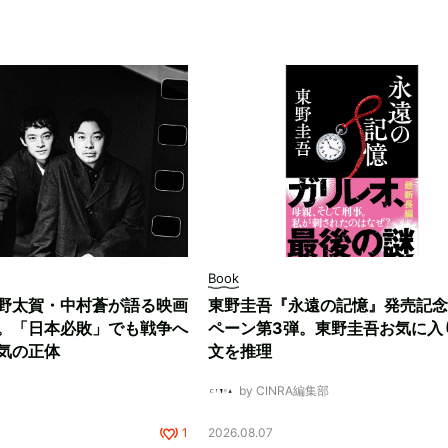
Book
野太賀・中村蒼が語る映画
東野圭吾『永遠の記憶』発売記念
。「日本必敗」でも戦争へ
ペーン第3弾。東野圭吾お気に入
気の正体
文を推理
by CINRA編集部
1
2026.08.07