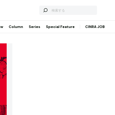
ew
Column
Series
Special Feature
CINRA JOB