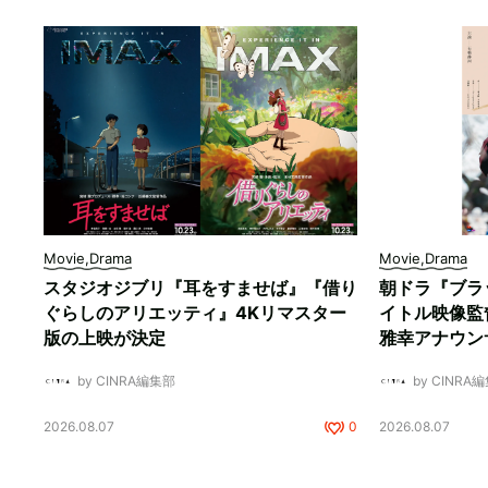
Movie,Drama
Movie,Drama
スタジオジブリ『耳をすませば』『借り
朝ドラ『ブラ
ぐらしのアリエッティ』4Kリマスター
イトル映像監
版の上映が決定
雅幸アナウン
by CINRA編集部
by CINRA
2026.08.07
0
2026.08.07