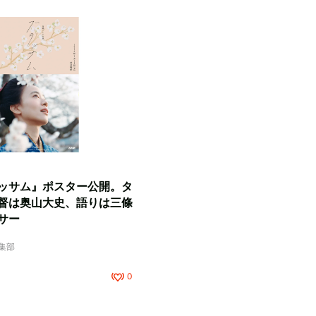
ッサム』ポスター公開。タ
督は奥山大史、語りは三條
サー
編集部
0