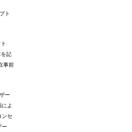
プト
フト
本を記
在事前
ザー
画によ
コンセ
ザー