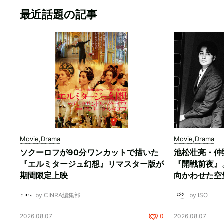
最近話題の記事
Movie,Drama
Movie,Drama
ソクーロフが90分ワンカットで描いた
池松壮亮・仲
『エルミタージュ幻想』リマスター版が
『開戦前夜』
期間限定上映
向かわせた空
by CINRA編集部
by ISO
2026.08.07
0
2026.08.07