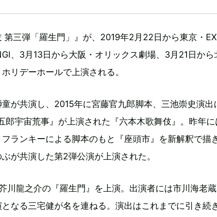
 第三弾「羅生門」』が、2019年2月22日から東京・EX
PPONGI、3月13日から大阪・オリックス劇場、3月21日か
くホリデーホールで上演される。
童が共演し、2015年に宮藤官九郎脚本、三池崇史演出
投五郎宇宙荒事』が上演された『六本木歌舞伎』。昨年に
・フランキーによる脚本のもと『座頭市』を新解釈で描
のぶが共演した第2弾公演が上演された。
は芥川龍之介の『羅生門』を上演。出演者には市川海老蔵
演となる三宅健が名を連ねる。演出はこれまでに引き続