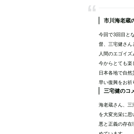
市川海老蔵
今回で3回目と
督、三宅健さん
人間のエゴイズ
今からとても楽
日本各地で自然
早い復興をお祈
三宅健のコ
海老蔵さん、三
を大変光栄に思
悪と正義の存在
めています。