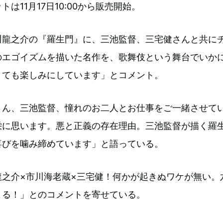
は11月17日10:00から販売開始。
川龍之介の『羅生門』に、三池監督、三宅健さんと共に
のエゴイズムを描いた名作を、歌舞伎という舞台でいか
とても楽しみにしています」とコメント。
さん、三池監督、憧れのお二人とお仕事をご一緒させて
栄に思います。悪と正義の存在理由。三池監督が描く羅
喜びを噛み締めています」と語っている。
龍之介×市川海老蔵×三宅健！何かが起きぬワケが無い。
まる！」とのコメントを寄せている。