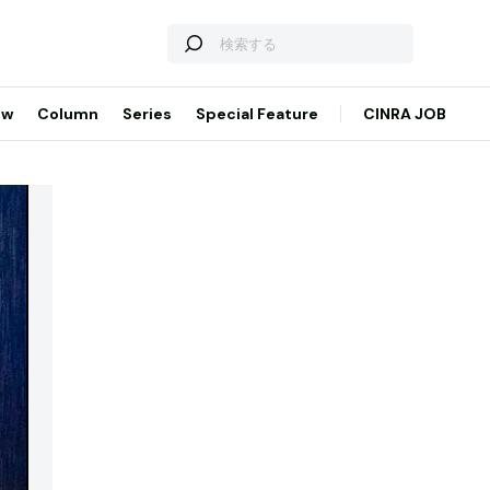
ew
Column
Series
Special Feature
CINRA JOB