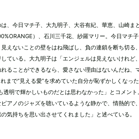
のは、今日マチ子、大九明子、大谷有紀、華恵、山崎ま
100%ORANGE）、石川三千花、紗羅マリー。今日マチ
、見えないことの壁をはね飛ばし、負の連鎖を断ち切る
評している。大九明子は「エンジェルは見えないけれど
触れることができるなら、愛さない理由はないんだね、
「これまで“見える愛”を求めていた自分が恥ずかしくなった
にも透明で輝かしいものだとは思わなかった」とコメント
なピアノのジャズを聴いているような静かで、情熱的で
恋の気持ちを思い出させてくれました」と述べている。