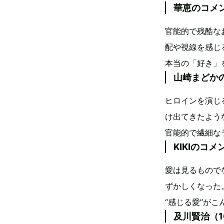
華恵のコメ
官能的で残酷な
配や視線を感じ
本当の「好き」
山崎まどか
ヒロインを演じ
け出てきたよう
官能的で繊細な
KIKIのコメ
愛は見るもので
ずかしくなった
“感じる愛”が
及川賢治（1