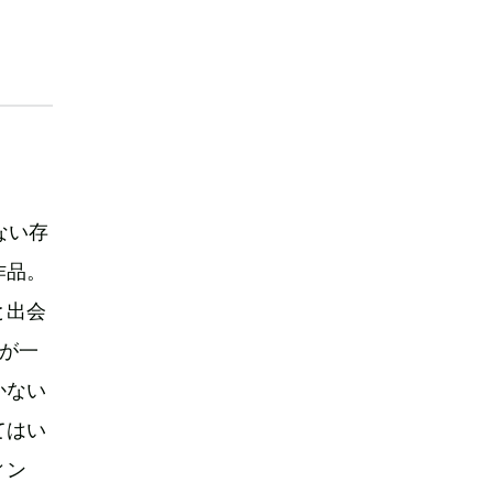
ない存
作品。
と出会
が一
かない
てはい
ィン