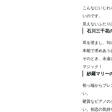
こんなにいじわ
いのです。
見えないふたり
石川三千花
耳を澄まし、匂
本能で求めあう
そのとき、永遠
マジック！
紗羅マリー
初っ端からブレ
い。
硬質なピアノの
い。初恋の気持