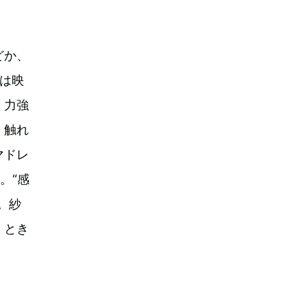
どか、
子は映
、力強
、触れ
マドレ
。“感
。紗
、とき