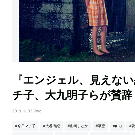
『エンジェル、見えない
チ子、大九明子らが賛辞
2018.10.03 Wed
#今日マチ子
#大谷有紀
#山崎まどか
#華恵
#
#KIKI