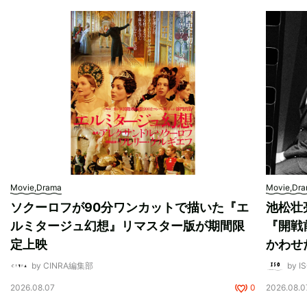
Movie,Drama
Movie,Dr
ソクーロフが90分ワンカットで描いた『エ
池松壮
ルミタージュ幻想』リマスター版が期間限
『開戦
定上映
かわせ
by CINRA編集部
by I
2026.08.07
0
2026.08.0