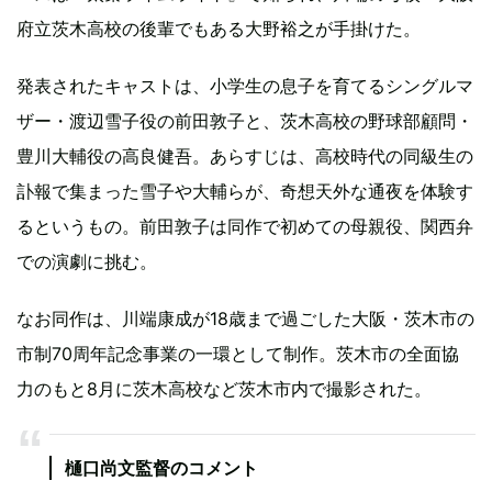
府立茨木高校の後輩でもある大野裕之が手掛けた。
発表されたキャストは、小学生の息子を育てるシングルマ
ザー・渡辺雪子役の前田敦子と、茨木高校の野球部顧問・
豊川大輔役の高良健吾。あらすじは、高校時代の同級生の
訃報で集まった雪子や大輔らが、奇想天外な通夜を体験す
るというもの。前田敦子は同作で初めての母親役、関西弁
での演劇に挑む。
なお同作は、川端康成が18歳まで過ごした大阪・茨木市の
市制70周年記念事業の一環として制作。茨木市の全面協
力のもと8月に茨木高校など茨木市内で撮影された。
樋口尚文監督のコメント