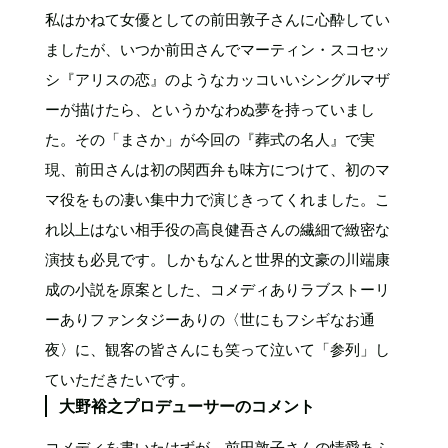
私はかねて女優としての前田敦子さんに心酔してい
ましたが、いつか前田さんでマーティン・スコセッ
シ『アリスの恋』のようなカッコいいシングルマザ
ーが描けたら、というかなわぬ夢を持っていまし
た。その「まさか」が今回の『葬式の名人』で実
現、前田さんは初の関西弁も味方につけて、初のマ
マ役をもの凄い集中力で演じきってくれました。こ
れ以上はない相手役の高良健吾さんの繊細で緻密な
演技も必見です。しかもなんと世界的文豪の川端康
成の小説を原案とした、コメディありラブストーリ
ーありファンタジーありの〈世にもフシギなお通
夜〉に、観客の皆さんにも笑って泣いて「参列」し
ていただきたいです。
大野裕之プロデューサーのコメント
コメディを書いたはずが、前田敦子さんの情愛あふ