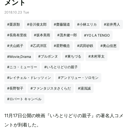
メント
2018.10.23 Tue
#栗原類
#谷川俊太郎
#齋藤陽道
#小林エリカ
#岩井秀人
#長島有里枝
#坂本美雨
#茂木健一郎
#YO LA TENGO
#犬山紙子
#乙武洋匡
#星野概念
#武田砂鉄
#奥山佳恵
#ブルボンヌ
#東ちづる
#木村草太
#Movie,Drama
#ニコ・ミューリー
#いろとりどりの親子
#レイチェル・ドレッツィン
#アンドリュー・ソロモン
#長野智子
#ファンタジスタさくらだ
#湯浅誠
#ロバート キャンベル
11月17日公開の映画『いろとりどりの親子』の著名人コメ
ントが到着した。