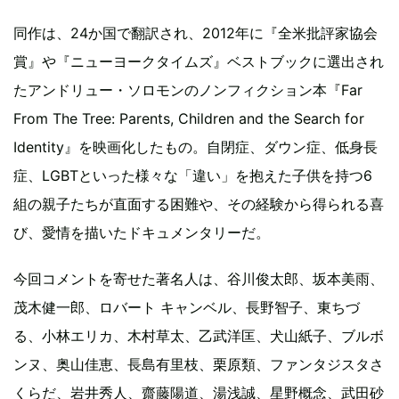
同作は、24か国で翻訳され、2012年に『全米批評家協会
賞』や『ニューヨークタイムズ』ベストブックに選出され
たアンドリュー・ソロモンのノンフィクション本『Far
From The Tree: Parents, Children and the Search for
Identity』を映画化したもの。自閉症、ダウン症、低身長
症、LGBTといった様々な「違い」を抱えた子供を持つ6
組の親子たちが直面する困難や、その経験から得られる喜
び、愛情を描いたドキュメンタリーだ。
今回コメントを寄せた著名人は、谷川俊太郎、坂本美雨、
茂木健一郎、ロバート キャンベル、長野智子、東ちづ
る、小林エリカ、木村草太、乙武洋匡、犬山紙子、ブルボ
ンヌ、奥山佳恵、長島有里枝、栗原類、ファンタジスタさ
くらだ、岩井秀人、齋藤陽道、湯浅誠、星野概念、武田砂