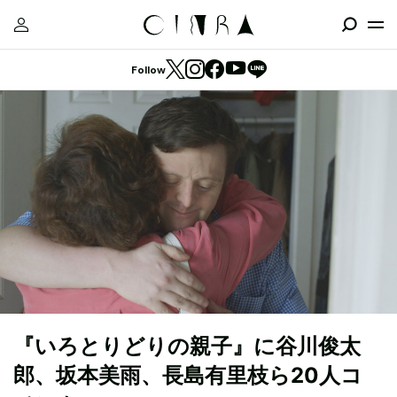
Follow
『いろとりどりの親子』に谷川俊太
郎、坂本美雨、長島有里枝ら20人コ