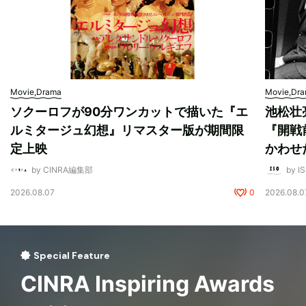
Movie,Drama
Movie,Dr
ソクーロフが90分ワンカットで描いた『エ
池松壮
ルミタージュ幻想』リマスター版が期間限
『開戦
定上映
かわせ
by CINRA編集部
by I
2026.08.07
0
2026.08.0
Special Feature
CINRA Inspiring Awards