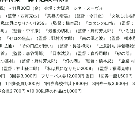
土・祝）～11月30日（金） 会場：大阪府 シネ・ヌーヴォ
』（監督：西河克己） 『真昼の暗黒』（監督：今井正） 『女殺し油地
『私は貝になりたい1959』（監督：橋本忍） 『コタンの口笛』（監督：
い町』（監督：中平康） 『最後の切札』（監督：野村芳太郎） 『いろは
） 『ゼロの焦点』（監督：野村芳太郎） 『南の風と波』（監督：橋本
川弘通） 『その口紅が憎い』（監督：長谷和夫） 『上意討ち 拝領妻始
『首』（監督：森谷司郎） 『日本沈没』（監督：森谷司郎） 『砂の器』
八つ墓村』（監督：野村芳太郎） 『幻の湖』（監督：橋本忍） 『旅路 
（監督：神山征二郎） 『私は貝になりたい2008』（監督：福澤克雄） 
0円 3回券3,000円 フリーパス券12,000円 当日 1回券一般1,500円
円 1回券会員1,000円 1回券高校生以下800円 3回券一般3,600円 
会員2,700円 ※19:00以降の作品は1,000円