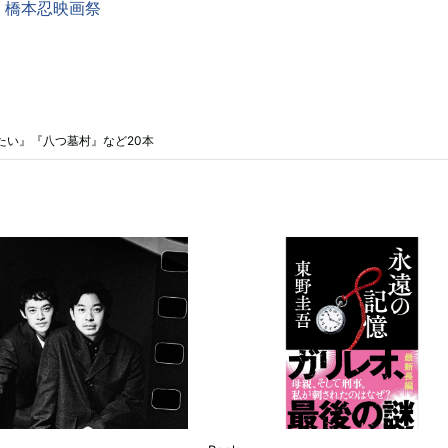
 橋本忍映画祭
たい』『八つ墓村』など20本