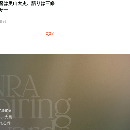
督は奥山大史、語りは三條
サー
編集部
0
NRA
里、大島
れる作