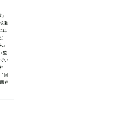
獄』
成瀬
にほ
忍）
末』
（監
村でい
料
 1回
3回券