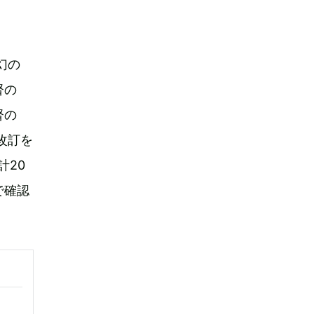
幻の
督の
督の
改訂を
計20
で確認