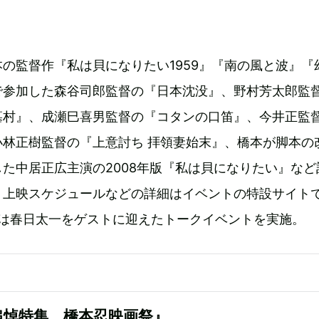
の監督作『私は貝になりたい1959』『南の風と波』『
で参加した森谷司郎監督の『日本沈没』、野村芳太郎監
墓村』、成瀬巳喜男監督の『コタンの口笛』、今井正監
小林正樹監督の『上意討ち 拝領妻始末』、橋本が脚本の
た中居正広主演の2008年版『私は貝になりたい』など
。上映スケジュールなどの詳細はイベントの特設サイト
には春日太一をゲストに迎えたトークイベントを実施。
追悼特集 橋本忍映画祭』