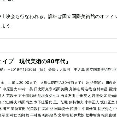
や上映会も行なわれる。詳細は国立国際美術館のオフィ
しよう。
ェイブ 現代美術の80年代』
・祝）～2019年1月20日（日） 会場：大阪府 中之島 国立国際美術館 地
00（金、土曜は20:00まで、入場は閉館の30分前まで） 出品作家： 川俣正
子 中原浩大 中村一美 日比野克彦 福田美蘭 舟越桂 堀浩哉 森村泰昌 百瀬
逸人 荒敦子 五十嵐彰雄 池垣タダヒコ 石原友明 小田英之 郭徳俊 加納光於
央 北山善夫 橘田尚之 木下佳通代 黒川弘毅 剣持和夫 小林正人 坂口正之 
鈴木省三 諏訪直樹 関口敦仁 高山登 田嶋悦子 館勝生 中川佳宣 長沢秀之 
裕示 野村仁 畑祥雄 平林薫 福嶋敬恭 文承根 松井紫朗 松井智惠 松尾直樹