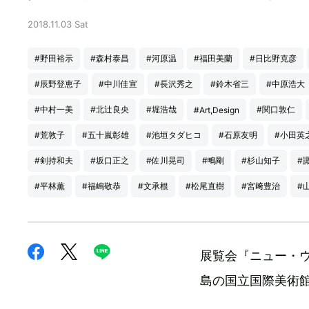
2018.11.03 Sat
#野田裕示
#森村泰昌
#河原温
#福田美蘭
#日比野克彦
#辰野登恵子
#中川佳宣
#長沢秀之
#鈴木省三
#中原浩大
#中村一美
#北辻良央
#堀浩哉
#関口敦仁
#Art,Design
#荒敦子
#五十嵐彰雄
#池垣タダヒコ
#石原友明
#小田英
#剣持和夫
#坂口正之
#佐川晃司
#鴫剛
#杉山知子
#
#平林薫
#福嶋敬恭
#文承根
#松尾直樹
#宮﨑豊治
#
展覧会『ニュー・ウ
島の国立国際美術館