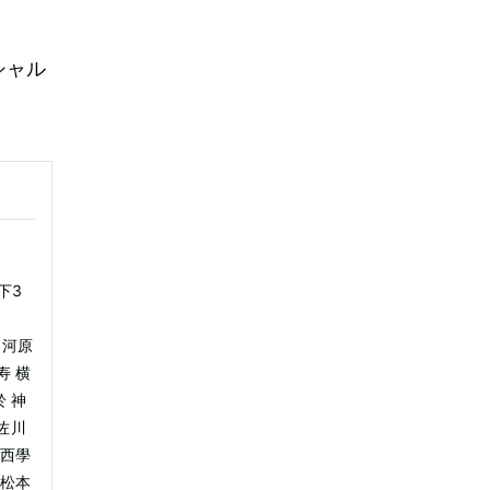
シャル
下3
 河原
寿 横
 神
佐川
中西學
 松本