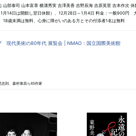
志 山部泰司 山本富章 横溝秀実 吉澤美香 吉野辰海 吉原英里 吉本作次 休
、1月14日は開館し翌日休館）、12月28日～1月4日 料金：一般900円 
下、18歳未満は無料、心身に障がいのある方とその付添者1名は無料
 現代美術の80年代 展覧会 | NMAO：国立国際美術館
尾忠則、森村泰昌ら65作家