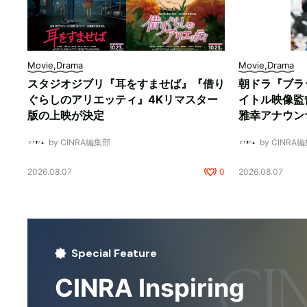
Movie,Drama
Movie,Drama
スタジオジブリ『耳をすませば』『借り
朝ドラ『ブラ
ぐらしのアリエッティ』4Kリマスター
イトル映像監
版の上映が決定
雅幸アナウン
by CINRA編集部
by CINRA
2026.08.07
0
2026.08.07
Special Feature
CINRA Inspiring