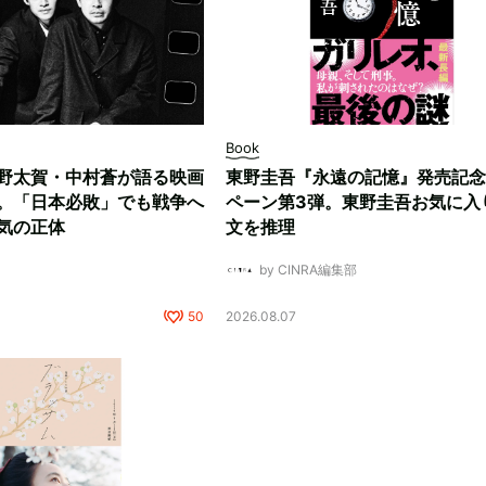
Book
野太賀・中村蒼が語る映画
東野圭吾『永遠の記憶』発売記念
。「日本必敗」でも戦争へ
ペーン第3弾。東野圭吾お気に入
気の正体
文を推理
by CINRA編集部
50
2026.08.07