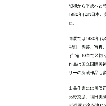
昭和から平成へと
1980年代の日本
た。
同展では1980年
彫刻、陶芸、写真、
ずつ計10章で区切
作品は国立国際美
リーの所蔵作品も
出品作家には川俣
比野克彦、福田美
65作家が名を連ね