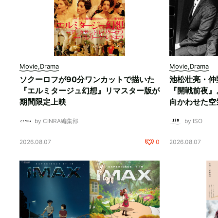
Movie,Drama
Movie,Drama
ソクーロフが90分ワンカットで描いた
池松壮亮・仲
『エルミタージュ幻想』リマスター版が
『開戦前夜』
期間限定上映
向かわせた空
by CINRA編集部
by ISO
2026.08.07
0
2026.08.07