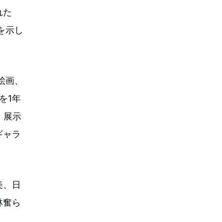
れた
を示し
絵画、
を1年
。展示
ギャラ
美、日
林奮ら