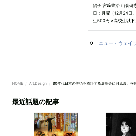
陽子 宮﨑豊治 山倉研
日：月曜（12月24日
生500円 ※高校生以
ニュー・ウェイブ
HOME
Art,Design
80年代日本の美術を検証する展覧会に河原温、横
最近話題の記事