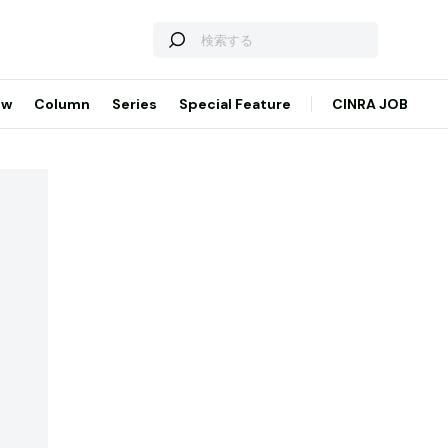
ew
Column
Series
Special Feature
CINRA JOB