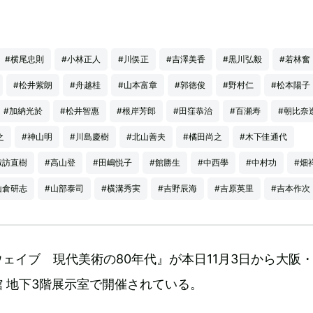
#横尾忠則
#小林正人
#川俣正
#吉澤美香
#黒川弘毅
#若林奮
#松井紫朗
#舟越桂
#山本富章
#郭徳俊
#野村仁
#松本陽子
#加納光於
#松井智惠
#根岸芳郎
#田窪恭治
#百瀬寿
#朝比奈
之
#神山明
#川島慶樹
#北山善夫
#橘田尚之
#木下佳通代
諏訪直樹
#高山登
#田嶋悦子
#館勝生
#中西學
#中村功
#畑
山倉研志
#山部泰司
#横溝秀実
#吉野辰海
#吉原英里
#吉本作次
ェイブ 現代美術の80年代』が本日11月3日から大阪
 地下3階展示室で開催されている。