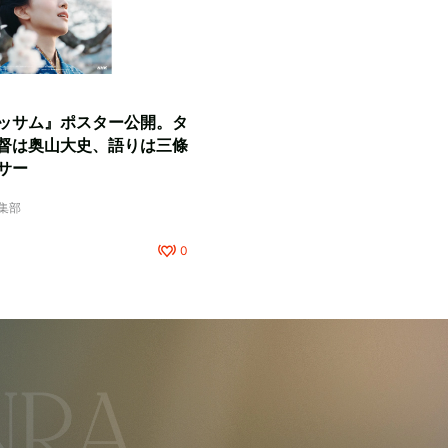
ッサム』ポスター公開。タ
督は奥山大史、語りは三條
サー
編集部
0