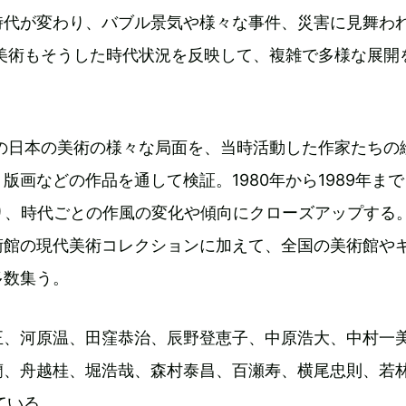
時代が変わり、バブル景気や様々な事件、災害に見舞わ
。美術もそうした時代状況を反映して、複雑で多様な展開
代の日本の美術の様々な局面を、当時活動した作家たちの
版画などの作品を通して検証。1980年から1989年まで
り、時代ごとの作風の変化や傾向にクローズアップする
術館の現代美術コレクションに加えて、全国の美術館や
多数集う。
正、河原温、田窪恭治、辰野登恵子、中原浩大、中村一
蘭、舟越桂、堀浩哉、森村泰昌、百瀬寿、横尾忠則、若
ている。