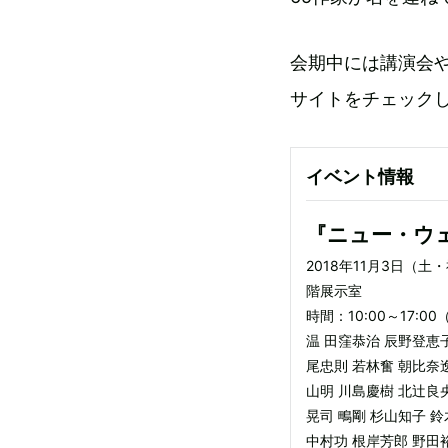
会期中には講演会
サイトをチェック
イベント情報
『ニュー・ウ
2018年11月3日（土
階展示室
時間：10:00～17:
温 田窪恭治 辰野登恵
尾忠則 若林奮 朝比奈
山明 川島慶樹 北辻良
晃司 鴫剛 杉山知子 
中村功 根岸芳郎 野田