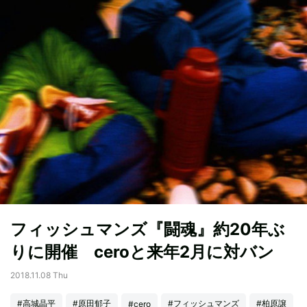
フィッシュマンズ『闘魂』約20年ぶ
りに開催 ceroと来年2月に対バン
2018.11.08 Thu
#高城晶平
#原田郁子
#フィッシュマンズ
#柏原譲
#cero