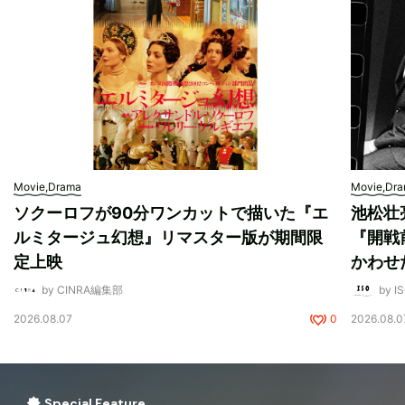
Movie,Drama
Movie,Dr
ソクーロフが90分ワンカットで描いた『エ
池松壮
ルミタージュ幻想』リマスター版が期間限
『開戦
定上映
かわせ
by CINRA編集部
by I
2026.08.07
0
2026.08.0
Special Feature