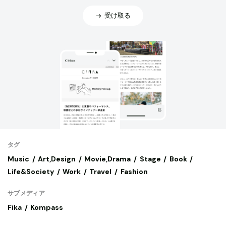
受け取る
タグ
Music
Art,Design
Movie,Drama
Stage
Book
Life&Society
Work
Travel
Fashion
サブメディア
Fika
Kompass