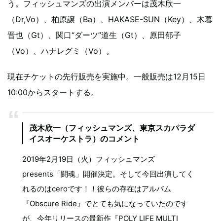
う。フィッシュマンズの出演メンバーは茂木欣一
（Dr,Vo）、柏原譲（Ba）、HAKASE-SUN（Key）、木暮
晋也（Gt）、関口“ダーツ”道生（Gt）、原田郁子
（Vo）、ハナレグミ（Vo）。
現在チケットの先行販売を実施中。一般販売は12月15日
10:00からスタートする。
茂木欣一（フィッシュマンズ、東京スカパラダ
イスオーケストラ）のコメント
2019年2月19日（火）フィッシュマンズ
presents「闘魂」開催決定。そして今回出演してく
れるのはceroです！！彼らの存在はアルバム
『Obscure Ride』でとても気になっていたのです
が、今年リリースの最新作『POLY LIFE MULTI