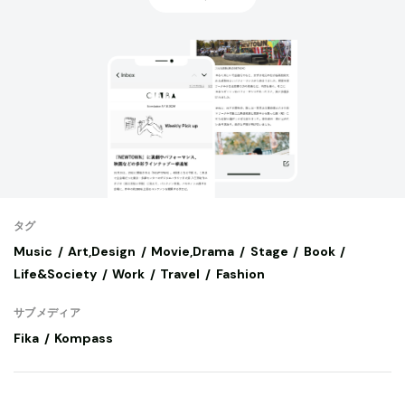
タグ
Music
Art,Design
Movie,Drama
Stage
Book
Life&Society
Work
Travel
Fashion
サブメディア
Fika
Kompass