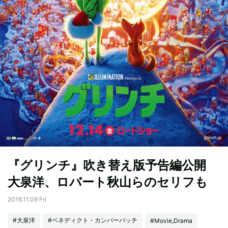
『グリンチ』吹き替え版予告編公開
大泉洋、ロバート秋山らのセリフも
2018.11.09 Fri
#大泉洋
#ベネディクト・カンバーバッチ
#Movie,Drama