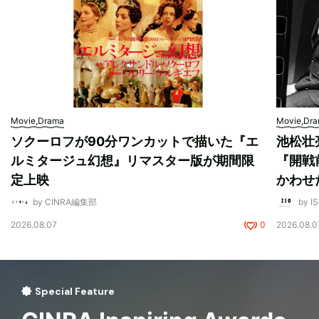
Movie,Drama
Movie,Dr
ソクーロフが90分ワンカットで描いた『エ
池松壮
ルミタージュ幻想』リマスター版が期間限
『開戦
定上映
かわせ
by CINRA編集部
by I
2026.08.07
0
2026.08.0
Special Feature