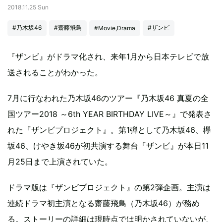
2018.11.25 Sun
#乃木坂46
#齋藤飛鳥
#ザンビ
#Movie,Drama
『ザンビ』がドラマ化され、来年1月から日本テレビで放
送されることがわかった。
7月に行なわれた乃木坂46のツアー『乃木坂46 真夏の全
国ツアー2018 ～6th YEAR BIRTHDAY LIVE～』で発表さ
れた『ザンビプロジェクト』。第1弾として乃木坂46、欅
坂46、けやき坂46が初共演する舞台『ザンビ』が本日11
月25日まで上演されていた。
ドラマ版は『ザンビプロジェクト』の第2弾企画。主演は
連続ドラマ初主演となる齋藤飛鳥（乃木坂46）が務め
る。ストーリーの詳細は現時点では明かされていないが、