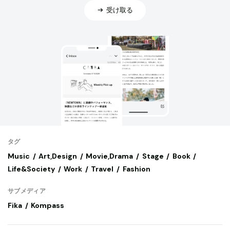
受け取る
タグ
Music
Art,Design
Movie,Drama
Stage
Book
Life&Society
Work
Travel
Fashion
サブメディア
Fika
Kompass