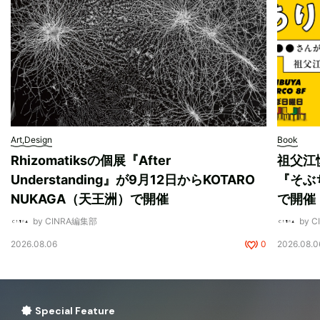
Art,Design
Book
Rhizomatiksの個展『After
祖父江
Understanding』が9月12日からKOTARO
『そぶ
NUKAGA（天王洲）で開催
で開催
by CINRA編集部
by 
2026.08.06
0
2026.08.0
Special Feature