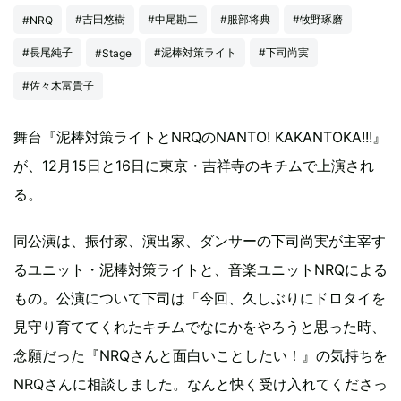
#吉田悠樹
#中尾勘二
#服部将典
#牧野琢磨
#NRQ
#長尾純子
#泥棒対策ライト
#下司尚実
#Stage
#佐々木富貴子
舞台『泥棒対策ライトとNRQのNANTO! KAKANTOKA!!!』
が、12月15日と16日に東京・吉祥寺のキチムで上演され
る。
同公演は、振付家、演出家、ダンサーの下司尚実が主宰す
るユニット・泥棒対策ライトと、音楽ユニットNRQによる
もの。公演について下司は「今回、久しぶりにドロタイを
見守り育ててくれたキチムでなにかをやろうと思った時、
念願だった『NRQさんと面白いことしたい！』の気持ちを
NRQさんに相談しました。なんと快く受け入れてくださっ