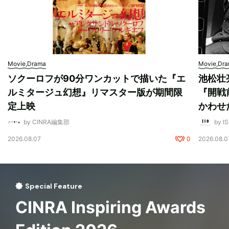
Movie,Drama
Movie,Dr
ソクーロフが90分ワンカットで描いた『エ
池松壮
ルミタージュ幻想』リマスター版が期間限
『開戦
定上映
かわせ
by CINRA編集部
by I
2026.08.07
0
2026.08.0
Special Feature
CINRA Inspiring Awards