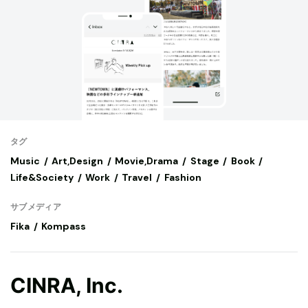
タグ
Music
Art,Design
Movie,Drama
Stage
Book
Life&Society
Work
Travel
Fashion
サブメディア
Fika
Kompass
CINRA, Inc.