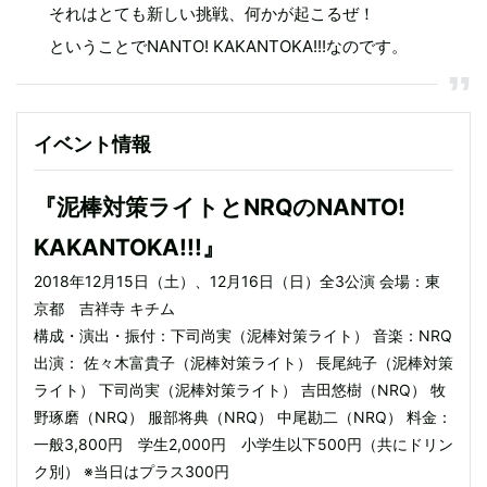
それはとても新しい挑戦、何かが起こるぜ！
ということでNANTO! KAKANTOKA!!!なのです。
イベント情報
『泥棒対策ライトとNRQのNANTO!
KAKANTOKA!!!』
2018年12月15日（土）、12月16日（日）全3公演 会場：東
京都 吉祥寺 キチム
構成・演出・振付：下司尚実（泥棒対策ライト） 音楽：NRQ
出演： 佐々木富貴子（泥棒対策ライト） 長尾純子（泥棒対策
ライト） 下司尚実（泥棒対策ライト） 吉田悠樹（NRQ） 牧
野琢磨（NRQ） 服部将典（NRQ） 中尾勘二（NRQ） 料金：
一般3,800円 学生2,000円 小学生以下500円（共にドリン
ク別） ※当日はプラス300円