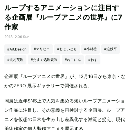
ループするアニメーションに注目す
る企画展『ループアニメの世界』に7
作家
2018.12.09 Sun
#マリヒコ
#じょいとも
#小林椋
#迫鉄平
#Art,Design
#北村英理
#たすく処理装置
#ねこにん
#わす
企画展『ループアニメの世界』が、12月16日から東京・な
かのZERO 展示ギャラリーで開催される。
同展は近年SNS上で人気を集める短いループアニメーショ
ン作品に注目し、その意義を再検討する企画展。ループア
ニメを仮想の日常を生み出し差異化する潮流と捉え、現代
美術作家の個人製作アニメを展示する。