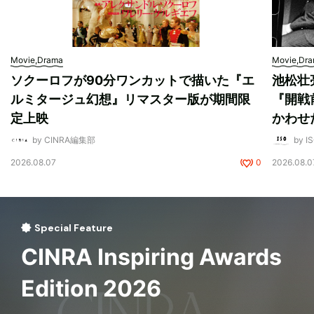
Movie,Drama
Movie,Dr
ソクーロフが90分ワンカットで描いた『エ
池松壮
ルミタージュ幻想』リマスター版が期間限
『開戦
定上映
かわせ
by CINRA編集部
by I
2026.08.07
0
2026.08.0
Special Feature
CINRA Inspiring Awards
Edition 2026