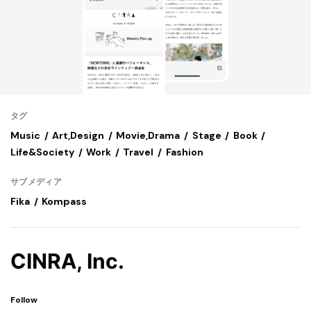
タグ
Music
Art,Design
Movie,Drama
Stage
Book
Life&Society
Work
Travel
Fashion
サブメディア
Fika
Kompass
CINRA, Inc.
Follow