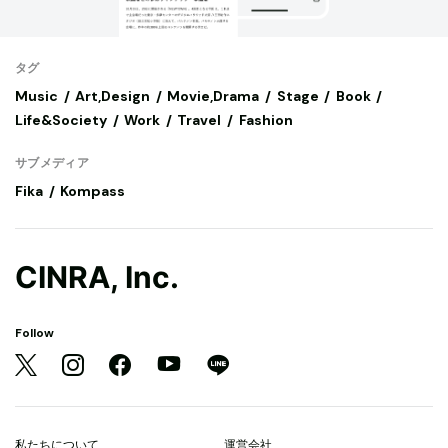
タグ
Music
Art,Design
Movie,Drama
Stage
Book
Life&Society
Work
Travel
Fashion
サブメディア
Fika
Kompass
CINRA, Inc.
Follow
私たちについて
運営会社