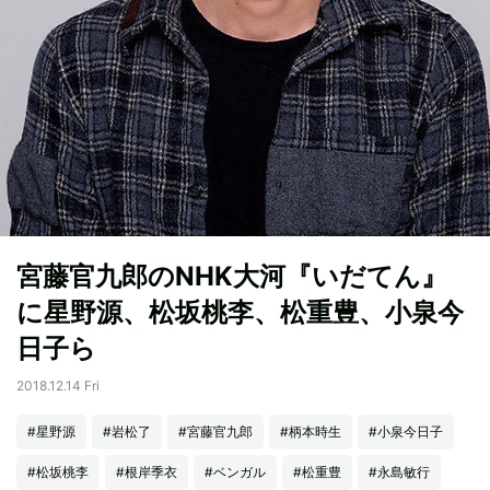
宮藤官九郎のNHK大河『いだてん』
に星野源、松坂桃李、松重豊、小泉今
日子ら
2018.12.14 Fri
#星野源
#岩松了
#宮藤官九郎
#柄本時生
#小泉今日子
#松坂桃李
#根岸季衣
#ベンガル
#松重豊
#永島敏行