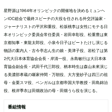
星野源は1964年オリンピックの開催地を決めるミュンヘ
ンIOC総会で最終スピーチの大役を任される外交評論家・
ジャーナリストの平沢和重役、松坂桃李は女性にモテる日
本オリンピック委員会常任委員・岩田幸彰役、松重豊は東
京都知事・東龍太郎役、小泉今日子はビートたけし演じる
物語の案内人・古今亭志ん生の娘・美津子役、岩松了は第
2代大日本体育協会会長・岸清一役、永島敏行は大日本体
育協会副会長・武田千代三郎役、柄本時生は森山未來演じ
る美濃部孝蔵の噺家仲間・万朝役、大方斐紗子は四三の祖
母・金栗スマ役、ベンガルは京都帝国大学教授・田島錦治
役、根岸季衣は田畑政治の母・田畑うら役を演じる。
番組情報