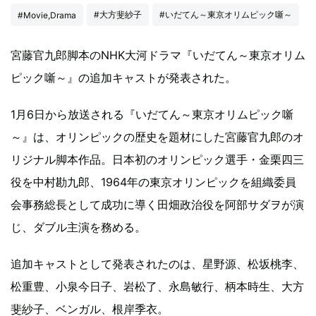
#大方斐紗子
#いだてん～東京オリムピック噺～
#Movie,Drama
宮藤官九郎脚本のNHK大河ドラマ『いだてん～東京オリム
ピック噺～』の追加キャストが発表された。
1月6日から放送される『いだてん～東京オリムピック噺
～』は、オリンピックの歴史を題材にした宮藤官九郎のオ
リジナル脚本作品。日本初のオリンピック選手・金栗四三
役を中村勘九郎、1964年の東京オリンピックを組織委員
会事務総長として成功に導く田畑政治役を阿部サダヲが演
じ、ダブル主演を務める。
追加キャストとして発表されたのは、星野源、松坂桃李、
松重豊、小泉今日子、岩松了、永島敏行、柄本時生、大方
斐紗子、ベンガル、根岸季衣。