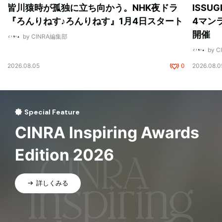
皆川猿時が孤独に立ち向かう。NHK夜ドラ
ISSU
『ろんりねす♪ろんりねす』1月4日スタート
4マンラ
開催
by CINRA編集部
by 
2026.08.05
0
2026.08.0
Special Feature
CINRA Inspiring Awards
Edition 2026
詳しくみる