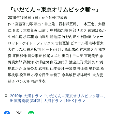
『いだてん～東京オリムピック噺～』
2019年1月6日（日）からNHKで放送
作：宮藤官九郎 演出：井上剛、西村武五郎、一木正恵、大根
仁 音楽：大友良英 出演： 中村勘九郎 阿部サダヲ 綾瀬はるか
生田斗真 杉咲花 永山絢斗 勝地涼 竹野内豊 中村獅童 シャー
ロット・ケイト・フォックス 古舘寛治 ピエール瀧 杉本哲太
大竹しのぶ 役所広司 ビートたけし 森山未來 神木隆之介 橋本
愛 峯田和伸 川栄李奈 松尾スズキ 田口トモロヲ 宮崎美子 志
賀廣太郎 高橋洋 小澤征悦 白石加代子 池波志乃 荒川良々 満
島真之介 近藤公園 武井壮 山本美月 平泉成 井上肇 星野源 松
坂桃李 松重豊 小泉今日子 岩松了 永島敏行 柄本時生 大方斐
紗子 ベンガル 根岸季衣
2019年 大河ドラマ「いだてん～東京オリムピック噺～」
出演者発表 第4弾 | 大河ドラマ | NHKドラマ