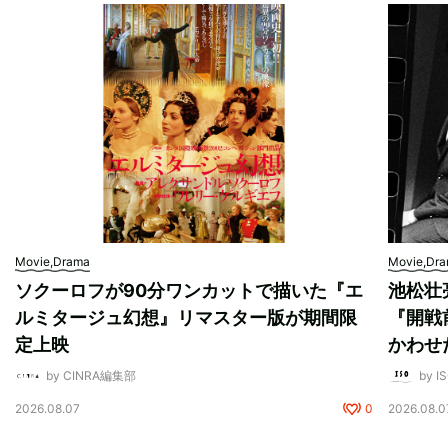
Movie,Drama
Movie,Dr
ソクーロフが90分ワンカットで描いた『エ
池松壮
ルミタージュ幻想』リマスター版が期間限
『開戦
定上映
かわせ
by CINRA編集部
by I
2026.08.07
0
2026.08.0