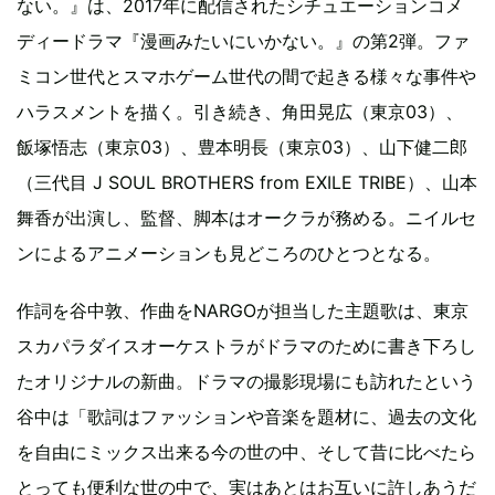
ない。』は、2017年に配信されたシチュエーションコメ
ディードラマ『漫画みたいにいかない。』の第2弾。ファ
ミコン世代とスマホゲーム世代の間で起きる様々な事件や
ハラスメントを描く。引き続き、角田晃広（東京03）、
飯塚悟志（東京03）、豊本明長（東京03）、山下健二郎
（三代目 J SOUL BROTHERS from EXILE TRIBE）、山本
舞香が出演し、監督、脚本はオークラが務める。ニイルセ
ンによるアニメーションも見どころのひとつとなる。
作詞を谷中敦、作曲をNARGOが担当した主題歌は、東京
スカパラダイスオーケストラがドラマのために書き下ろし
たオリジナルの新曲。ドラマの撮影現場にも訪れたという
谷中は「歌詞はファッションや音楽を題材に、過去の文化
を自由にミックス出来る今の世の中、そして昔に比べたら
とっても便利な世の中で、実はあとはお互いに許しあうだ