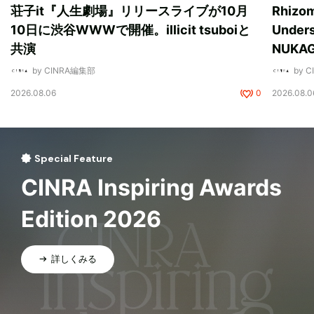
荘子it『人生劇場』リリースライブが10月
Rhizo
10日に渋谷WWWで開催。illicit tsuboiと
Unde
共演
NUK
by CINRA編集部
by 
2026.08.06
0
2026.08.0
Special Feature
CINRA Inspiring Awards
Edition 2026
詳しくみる