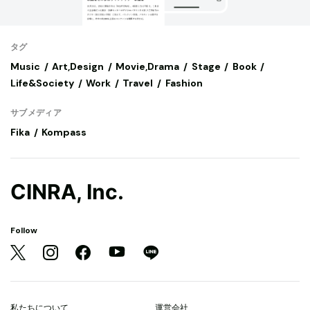
タグ
Music
Art,Design
Movie,Drama
Stage
Book
Life&Society
Work
Travel
Fashion
サブメディア
Fika
Kompass
CINRA, Inc.
Follow
私たちについて
運営会社