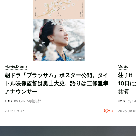
Movie,Drama
Music
朝ドラ『ブラッサム』ポスター公開。タイ
荘子i
トル映像監督は奥山大史、語りは三條雅幸
10日に
アナウンサー
共演
by CINRA編集部
by 
2026.08.07
0
2026.08.0