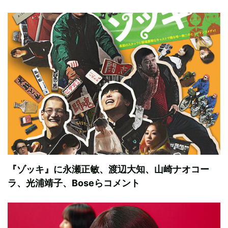
『ゾッキ』に永瀬正敏、渡辺大知、山崎ナオコー
ラ、光浦靖子、Boseらコメント