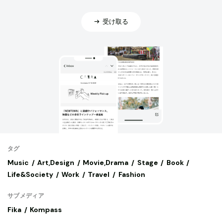
受け取る
タグ
Music
Art,Design
Movie,Drama
Stage
Book
Life&Society
Work
Travel
Fashion
サブメディア
Fika
Kompass