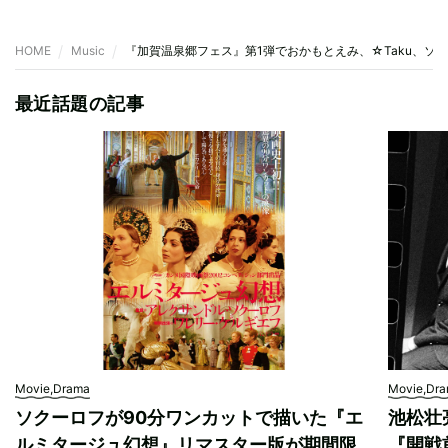
HOME
Music
『加賀温泉郷フェス』第1弾でおかもとえみ、☆Taku、ソ
最近話題の記事
Movie,Drama
Movie,Dr
ソクーロフが90分ワンカットで描いた『エ
池松壮
ルミタージュ幻想』リマスター版が期間限
『開戦