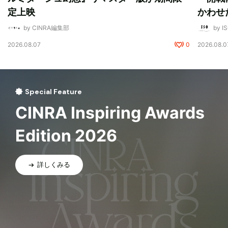
定上映
かわせ
by CINRA編集部
by I
2026.08.07
0
2026.08.0
Special Feature
CINRA Inspiring Awards
Edition 2026
詳しくみる