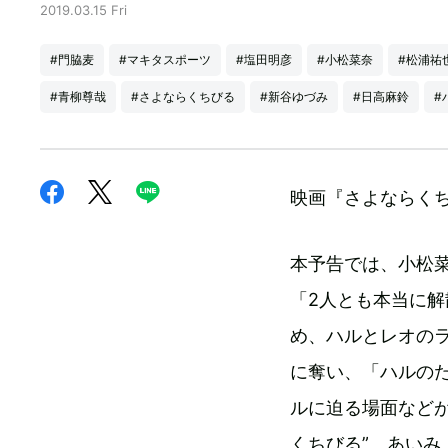
2019.03.15 Fri
#門脇麦
#マキタスポーツ
#塩田明彦
#小松菜奈
#松浦祐
#青柳尊哉
#さよならくちびる
#新谷ゆづみ
#日高麻鈴
#
映画『さよならく
本予告では、小松
「2人とも本当に
め、ハルとレオの
に奪い、「ハルの
ルに迫る場面など
くちびる”、あいみ