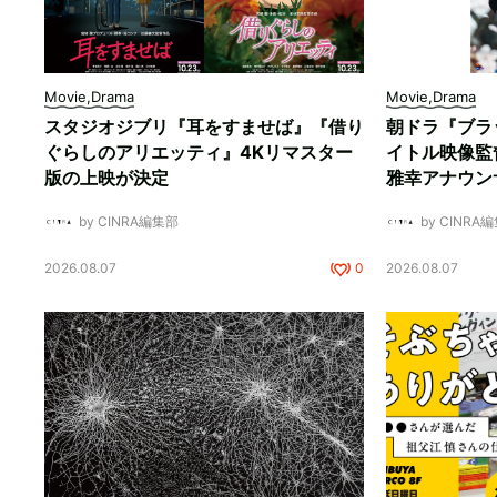
Movie,Drama
Movie,Drama
スタジオジブリ『耳をすませば』『借り
朝ドラ『ブラ
ぐらしのアリエッティ』4Kリマスター
イトル映像監
版の上映が決定
雅幸アナウン
by CINRA編集部
by CINRA
2026.08.07
0
2026.08.07