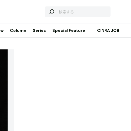
ew
Column
Series
Special Feature
CINRA JOB