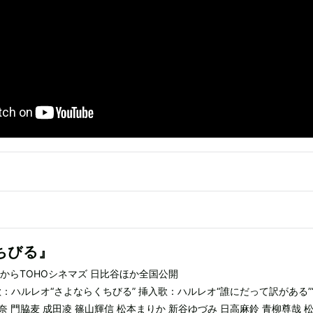
ちびる』
金）からTOHOシネマズ 日比谷ほか全国公開
：ハルレオ“さよならくちびる” 挿入歌：ハルレオ“誰にだって訳がある”
菜奈 門脇麦 成田凌 篠山輝信 松本まりか 新谷ゆづみ 日高麻鈴 青柳尊哉 