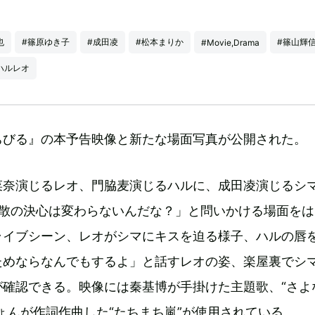
也
#篠原ゆき子
#成田凌
#松本まりか
#篠山輝
#Movie,Drama
ハルレオ
ちびる』の本予告映像と新たな場面写真が公開された。
菜奈演じるレオ、門脇麦演じるハルに、成田凌演じるシ
解散の決心は変わらないんだな？」と問いかける場面をは
ライブシーン、レオがシマにキスを迫る様子、ハルの唇
ためならなんでもするよ」と話すレオの姿、楽屋裏でシ
が確認できる。映像には秦基博が手掛けた主題歌、“さよ
ょんが作詞作曲した“たちまち嵐”が使用されている。