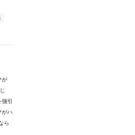
信
マが
じ
を強引
マがハ
なら