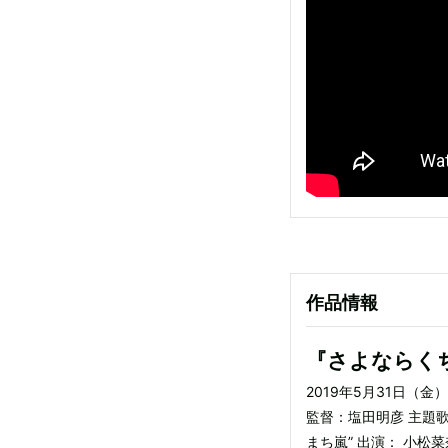
作品情報
『さよならく
2019年5月31日（
監督：塩田明彦 主題歌
まち嵐” 出演： 小松