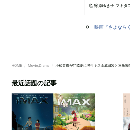
也 篠原ゆき子 マキタ
映画『さよなら
HOME
Movie,Drama
小松菜奈が門脇麦に強引キス＆成田凌と三角関
最近話題の記事