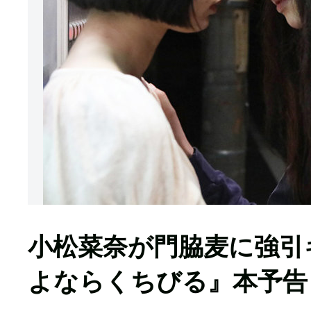
小松菜奈が門脇麦に強引
よならくちびる』本予告