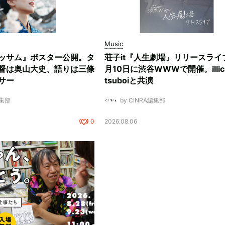
Music
ッサム』ポスター公開。タ
荘子it『人生劇場』リリースライ
督は奥山大史、語りは三條
月10日に渋谷WWWで開催。illici
サー
tsuboiと共演
編集部
by CINRA編集部
0
2026.08.06