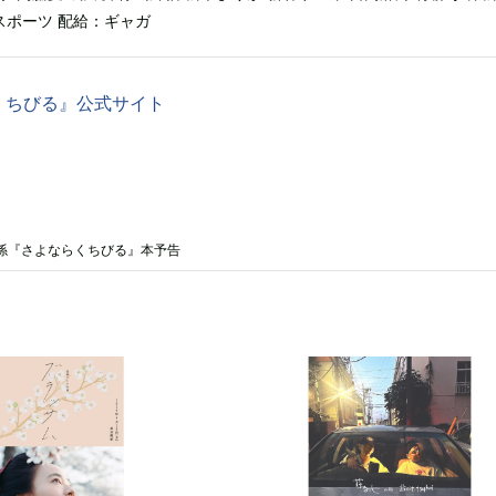
スポーツ 配給：ギャガ
くちびる』公式サイト
係『さよならくちびる』本予告