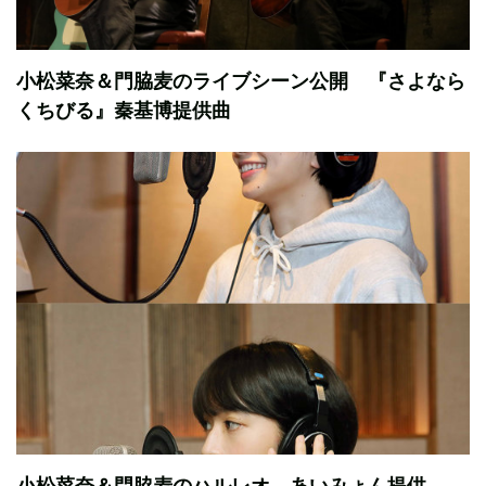
小松菜奈＆門脇麦のライブシーン公開 『さよなら
くちびる』秦基博提供曲
小松菜奈＆門脇麦のハルレオ、あいみょん提供