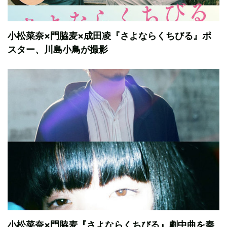
小松菜奈×門脇麦×成田凌『さよならくちびる』ポ
スター、川島小鳥が撮影
小松菜奈×門脇麦『さよならくちびる』劇中曲を秦