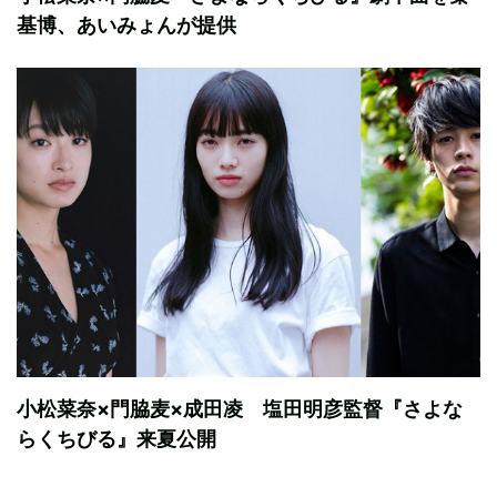
基博、あいみょんが提供
小松菜奈×門脇麦×成田凌 塩田明彦監督『さよな
らくちびる』来夏公開