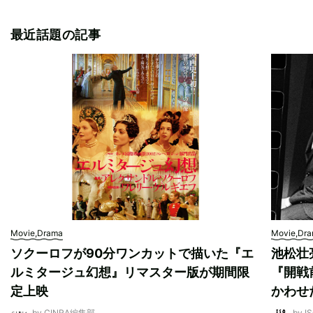
最近話題の記事
Movie,Drama
Movie,Dr
ソクーロフが90分ワンカットで描いた『エ
池松壮
ルミタージュ幻想』リマスター版が期間限
『開戦
定上映
かわせ
by CINRA編集部
by I