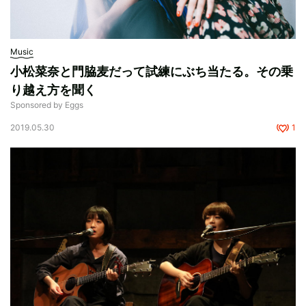
Music
小松菜奈と門脇麦だって試練にぶち当たる。その乗
り越え方を聞く
Sponsored by Eggs
2019.05.30
1