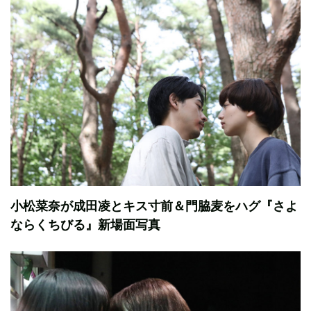
小松菜奈が成田凌とキス寸前＆門脇麦をハグ『さよ
ならくちびる』新場面写真