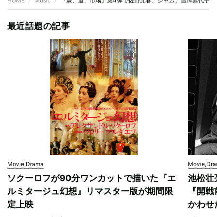
HOME
Music
『森、道、市場』第4弾で佐野元春、シャム、吉澤嘉代子ら
最近話題の記事
Movie,Drama
Movie,Dr
ソクーロフが90分ワンカットで描いた『エ
池松壮
ルミタージュ幻想』リマスター版が期間限
『開戦
定上映
かわせ