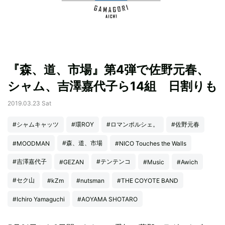
『森、道、市場』第4弾で佐野元春、
シャム、吉澤嘉代子ら14組 日割りも
2019.03.23 Sat
#シャムキャッツ
#環ROY
#ロマンポルシェ。
#佐野元春
#森、道、市場
#MOODMAN
#NICO Touches the Walls
#吉澤嘉代子
#テンテンコ
#GEZAN
#Music
#Awich
#セク山
#kZm
#nutsman
#THE COYOTE BAND
#Ichiro Yamaguchi
#AOYAMA SHOTARO