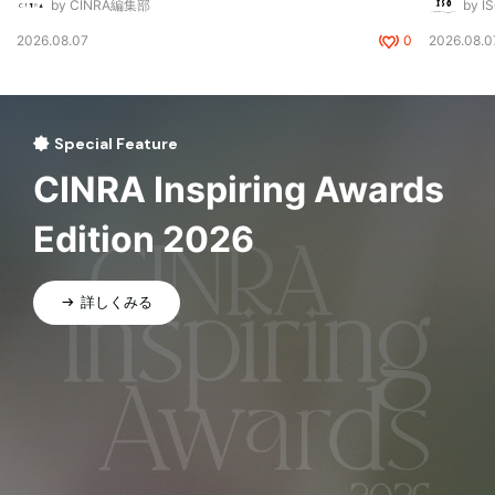
by CINRA編集部
by I
2026.08.07
0
2026.08.0
Special Feature
CINRA Inspiring Awards
Edition 2026
詳しくみる