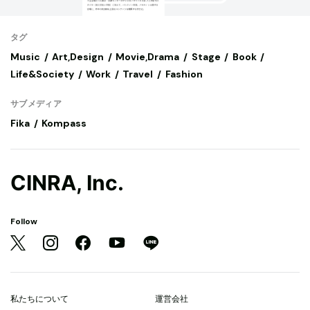
タグ
Music
Art,Design
Movie,Drama
Stage
Book
Life&Society
Work
Travel
Fashion
サブメディア
Fika
Kompass
CINRA, Inc.
Follow
私たちについて
運営会社