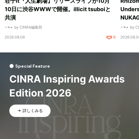
荘子it『人生劇場』リリースライブが10月
Rhizo
10日に渋谷WWWで開催。illicit tsuboiと
Unde
共演
NUK
by CINRA編集部
by 
2026.08.06
0
2026.08.0
Special Feature
CINRA Inspiring Awards
Edition 2026
詳しくみる