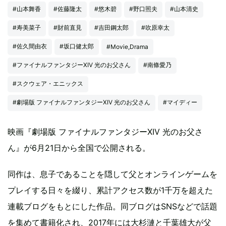
#山本舞香
#佐藤隆太
#悠木碧
#野口照夫
#山本清史
#寿美菜子
#財前直見
#吉田鋼太郎
#吹原幸太
#佐久間由衣
#坂口健太郎
#Movie,Drama
#ファイナルファンタジーXIV 光のお父さん
#南條愛乃
#スクウェア・エニックス
#劇場版 ファイナルファンタジーXIV 光のお父さん
#マイディー
映画『劇場版 ファイナルファンタジーXIV 光のお父さ
ん』が6月21日から全国で公開される。
同作は、息子であることを隠して父とオンラインゲームを
プレイする日々を綴り、累計アクセス数が1千万を超えた
連載ブログをもとにした作品。同ブログはSNSなどで話題
を集めて書籍化され、2017年には大杉漣と千葉雄大が父