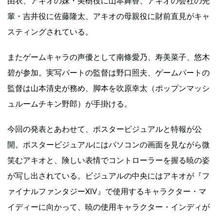
由衣、アキオの妹・美樹役に山本舞香、アキオの会社の先
輩・吉井役に佐藤隆太、アキオの母親役に財前直見がキャ
スティングされている。
またゲームキャラの声優として南條愛乃、寿美菜子、悠木
碧が参加。実写パートの監督は野口照夫、ゲームパートの
監督は山本清史が務め、脚本を吹原幸太（ポップンマッシ
ュルームチキン野郎）が手掛ける。
今回の発表とあわせて、ポスタービジュアルと特報が公
開。ポスタービジュアルにはパソコンの画面を見ながら微
笑むアキオと、険しい表情でコントローラーを握る暁の姿
が写し出されている。ビジュアルの中央にはアキオが『フ
ァイナルファンタジーXIV』で使用するキャラクター・マ
イディーに向かって、暁の使用キャラクター・インディが