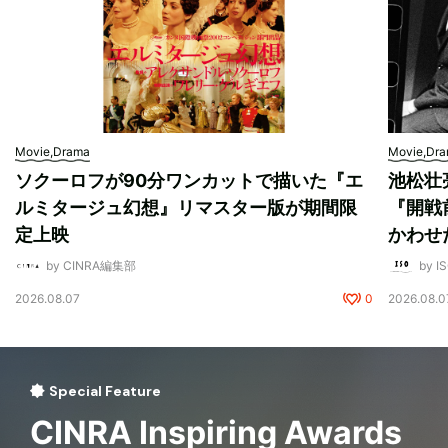
Movie,Drama
Movie,Dr
ソクーロフが90分ワンカットで描いた『エ
池松壮
ルミタージュ幻想』リマスター版が期間限
『開戦
定上映
かわせ
by CINRA編集部
by I
2026.08.07
0
2026.08.0
Special Feature
CINRA Inspiring Awards