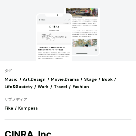
タグ
Music
Art,Design
Movie,Drama
Stage
Book
Life&Society
Work
Travel
Fashion
サブメディア
Fika
Kompass
CINRA, Inc.