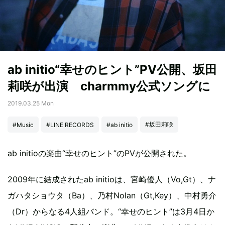
ab initio“幸せのヒント”PV公開、坂田
莉咲が出演 charmmy公式ソングに
2019.03.25 Mon
#坂田莉咲
#Music
#LINE RECORDS
#ab initio
ab initioの楽曲“幸せのヒント”のPVが公開された。
2009年に結成されたab initioは、宮崎優人（Vo,Gt）、ナ
ガハタショウタ（Ba）、乃村Nolan（Gt,Key）、中村勇介
（Dr）からなる4人組バンド。“幸せのヒント”は3月4日か