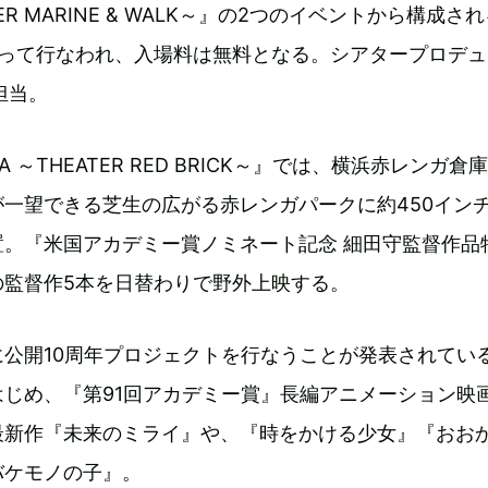
ATER MARINE & WALK～』の2つのイベントから構成さ
たって行なわれ、入場料は無料となる。シアタープロデュ
が担当。
EMA ～THEATER RED BRICK～』では、横浜赤レンガ倉
一望できる芝生の広がる赤レンガパークに約450イン
置。『米国アカデミー賞ノミネート記念 細田守監督作品
の監督作5本を日替わりで野外上映する。
公開10周年プロジェクトを行なうことが発表されてい
じめ、『第91回アカデミー賞』長編アニメーション映
最新作『未来のミライ』や、『時をかける少女』『おお
バケモノの子』。