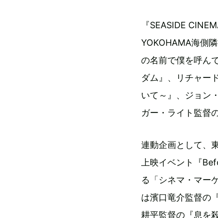
『SEASIDE CINE
YOKOHAMA海
の名前で僕を呼ん
ダム』、リチャー
いて～』、ジョン
ガー・ライト監督
連動企画として、
上映イベント『Befo
る「シネマ・マーケット
は濱口竜介監督の『
耕平監督の『息を