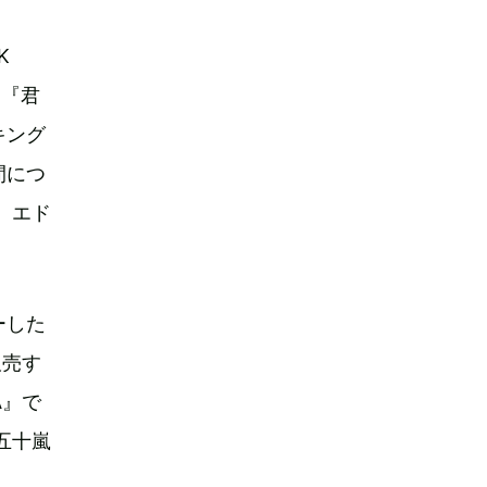
K
る『君
キング
間につ
、エド
ーした
販売す
A』で
五十嵐