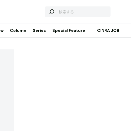
ew
Column
Series
Special Feature
CINRA JOB