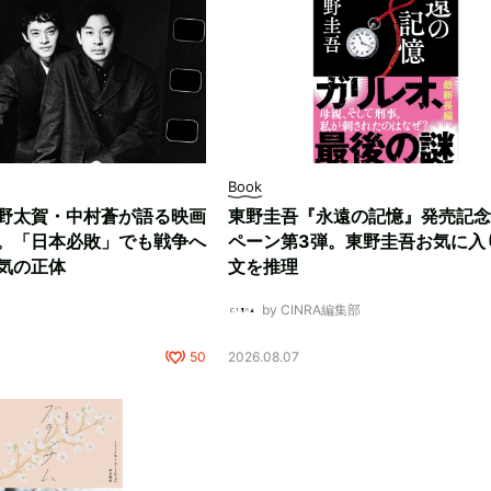
Book
野太賀・中村蒼が語る映画
東野圭吾『永遠の記憶』発売記念
。「日本必敗」でも戦争へ
ペーン第3弾。東野圭吾お気に入
気の正体
文を推理
by CINRA編集部
50
2026.08.07