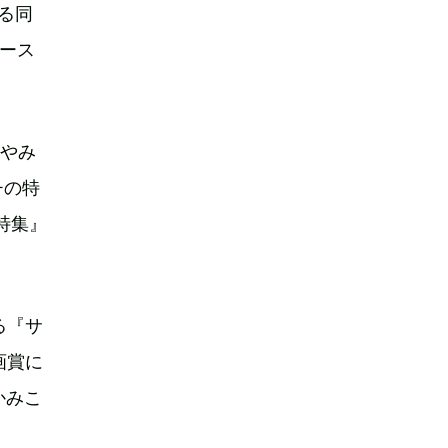
れる同
ース
庫やみ
チの特
特集』
る『サ
画賞に
かみこ