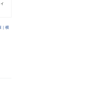
ライ
催｜横