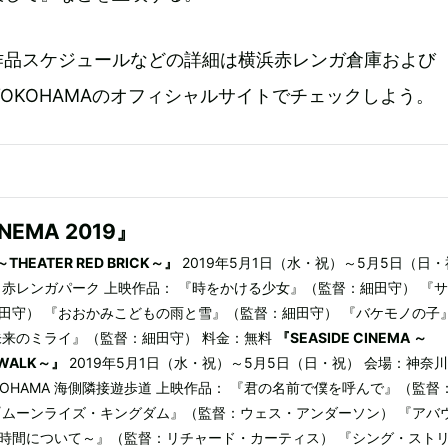
作品スケジュールなどの詳細は横浜赤レンガ倉庫および
ALK YOKOHAMAのオフィシャルサイトでチェックしよう。
INEMA 2019』
 ～THEATER RED BRICK～』
2019年5月1日（水・祝）～5月5日（日
 赤レンガパーク 上映作品： 『時をかける少女』（監督：細田守） 『
田守） 『おおかみこどもの雨と雪』（監督：細田守） 『バケモノの子
未来のミライ』（監督：細田守） 料金：無料
『SEASIDE CINEMA ～
& WALK～』
2019年5月1日（水・祝）～5月5日（日・祝） 会場：神
K YOKOHAMA 海側隣接遊歩道 上映作品： 『君の名前で僕を呼んで』（監督
『ムーンライズ・キングダム』（監督：ウェス・アンダーソン） 『アバ
時間について～』（監督：リチャード・カーティス） 『シング・スト