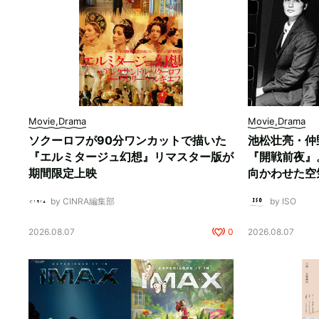
Movie,Drama
Movie,Drama
ソクーロフが90分ワンカットで描いた
池松壮亮・仲
『エルミタージュ幻想』リマスター版が
『開戦前夜』
期間限定上映
向かわせた空
by CINRA編集部
by ISO
2026.08.07
0
2026.08.07