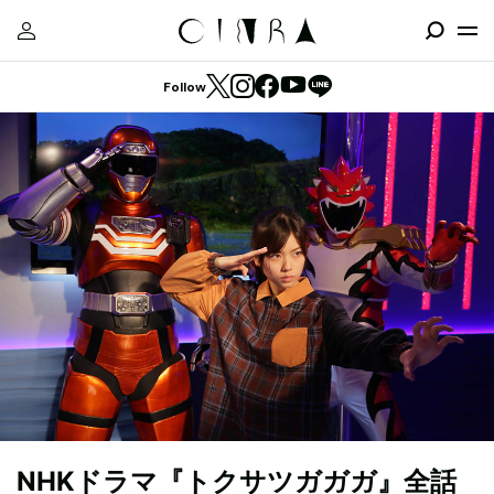
Follow
NHKドラマ『トクサツガガガ』全話