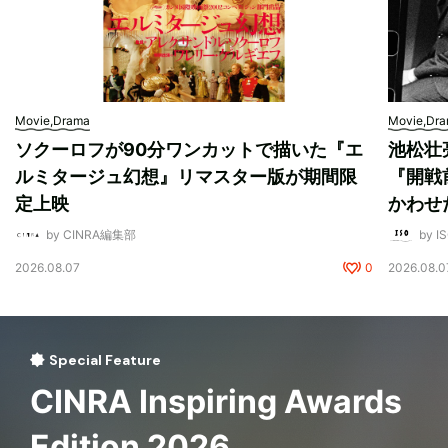
Movie,Drama
Movie,Dr
ソクーロフが90分ワンカットで描いた『エ
池松壮
ルミタージュ幻想』リマスター版が期間限
『開戦
定上映
かわせ
by CINRA編集部
by I
2026.08.07
0
2026.08.0
Special Feature
CINRA Inspiring Awards
Edition 2026