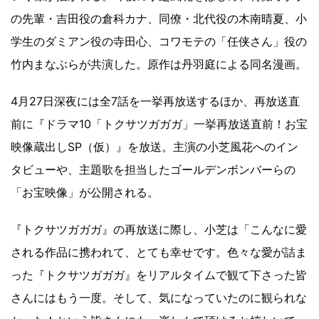
の先輩・吉田役の倉科カナ、同僚・北代役の木南晴夏、小
学生のダミアン役の寺田心、コワモテの「任侠さん」役の
竹内まなぶらが共演した。原作は丹羽庭による同名漫画。
4月27日深夜には全7話を一挙再放送するほか、再放送直
前に『ドラマ10「トクサツガガガ」一挙再放送直前！お宝
映像蔵出しSP（仮）』を放送。主演の小芝風花へのイン
タビューや、主題歌を担当したゴールデンボンバーらの
「お宝映像」が公開される。
『トクサツガガガ』の再放送に際し、小芝は「こんなに愛
される作品に携われて、とても幸せです。色々な愛が詰ま
った『トクサツガガガ』をリアルタイムで観て下さった皆
さんにはもう一度。そして、気になっていたのに観られな