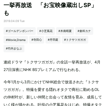
一挙再放送 「お宝映像蔵出しSP」
も
2019.04.09 Tue
#ゴールデンボンバー
#小芝風花
#木南晴夏
#倉科カナ
#寺田心
#丹羽庭
#トクサツガガガ
#Movie,Drama
#竹内まなぶ
連続ドラマ『トクサツガガガ』の全話一挙再放送が、4月
27日深夜にNHK BSプレミアムで行なわれる。
今年1月から3月にかけてNHK総合で放送された『トクサ
ツガガガ』。特撮を愛する隠れオタクで商社に勤めるOL
の仲村叶が、新しい仲間と出会って友情を育み、成長して
いく様が描かれる。叶役の小芝風花をはじめ、特撮オタク