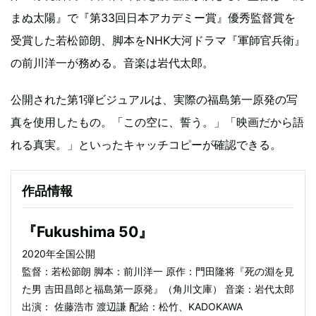
まぬ太陽』で『第33回日本アカデミー賞』優秀監督賞を
受賞した若松節朗、脚本をNHK大河ドラマ『軍師官兵衛』
の前川洋一が務める。音楽は岩代太郎。
公開された第1弾ビジュアルは、実際の福島第一原発の写
真を使用したもの。「この空に、誓う。」「映画だから語
れる真実。」といったキャッチコピーが確認できる。
作品情報
『Fukushima 50』
2020年全国公開
監督：若松節朗 脚本：前川洋一 原作：門田隆将『死の淵を見
た男 吉田昌郎と福島第一原発』（角川文庫） 音楽：岩代太郎
出演： 佐藤浩市 渡辺謙 配給：松竹、KADOKAWA