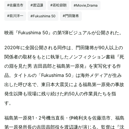
#佐藤浩市
#渡辺謙
#若松節朗
#Movie,Drama
#前川洋一
#門田隆将
#Fukushima 50
映画『Fukushima 50』の第1弾ビジュアルが公開された。
2020年に全国公開される同作は、門田隆将が90人以上の
関係者の取材をもとに執筆したノンフィクション書籍『死
の淵を見た男 吉田昌郎と福島第一原発』を実写化する作
品。タイトルの「Fukushima 50」は海外メディアが生み
出した呼び名で、東日本大震災による福島第一原発の事故
発生以降も現場に残り続けた約50人の作業員たちを指
す。
福島第一原発1・2号機当直長・伊崎利夫を佐藤浩市、福島
第一原発所長の吉田昌郎役を渡辺謙が演じる。監督は『沈