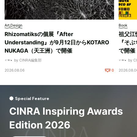
Art,Design
Book
Rhizomatiksの個展『After
祖父江
Understanding』が9月12日からKOTARO
『そぶ
NUKAGA（天王洲）で開催
で開催
by CINRA編集部
by 
2026.08.06
0
2026.08.0
Special Feature
CINRA Inspiring Awards
Edition 2026