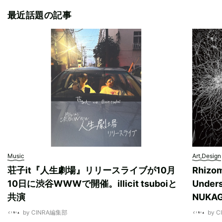
最近話題の記事
Music
Art,Design
荘子it『人生劇場』リリースライブが10月
Rhizo
10日に渋谷WWWで開催。illicit tsuboiと
Unde
共演
NUK
by CINRA編集部
by 