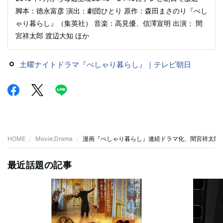
脚本：徳永富彦 演出：劇団ひとり 原作：森田まさのり『べし
ゃり暮らし』（集英社） 音楽：高見優、信澤宣明 出演： 間
宮祥太郎 渡辺大知 ほか
土曜ナイトドラマ『べしゃり暮らし』｜テレビ朝日
HOME
Movie,Drama
漫画『べしゃり暮らし』連続ドラマ化、間宮祥太郎
最近話題の記事