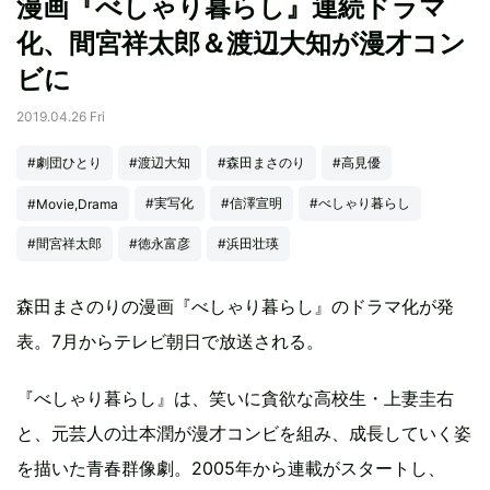
漫画『べしゃり暮らし』連続ドラマ
化、間宮祥太郎＆渡辺大知が漫才コン
ビに
2019.04.26 Fri
#劇団ひとり
#渡辺大知
#森田まさのり
#高見優
#実写化
#信澤宣明
#べしゃり暮らし
#Movie,Drama
#間宮祥太郎
#徳永富彦
#浜田壮瑛
森田まさのりの漫画『べしゃり暮らし』のドラマ化が発
表。7月からテレビ朝日で放送される。
『べしゃり暮らし』は、笑いに貪欲な高校生・上妻圭右
と、元芸人の辻本潤が漫才コンビを組み、成長していく姿
を描いた青春群像劇。2005年から連載がスタートし、