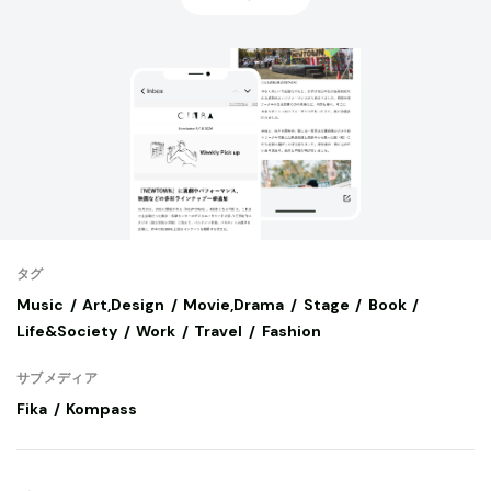
タグ
Music
Art,Design
Movie,Drama
Stage
Book
Life&Society
Work
Travel
Fashion
サブメディア
Fika
Kompass