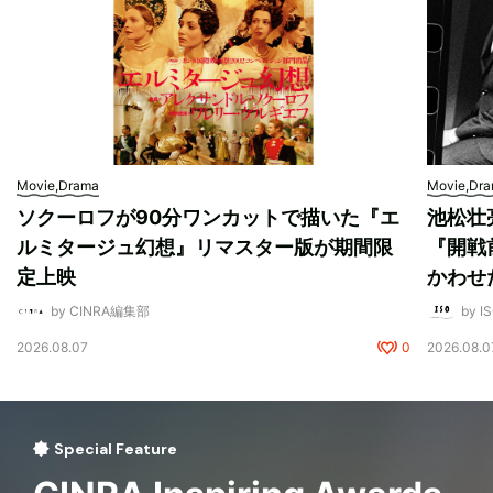
Movie,Drama
Movie,Dr
ソクーロフが90分ワンカットで描いた『エ
池松壮
ルミタージュ幻想』リマスター版が期間限
『開戦
定上映
かわせ
by CINRA編集部
by I
2026.08.07
0
2026.08.0
Special Feature