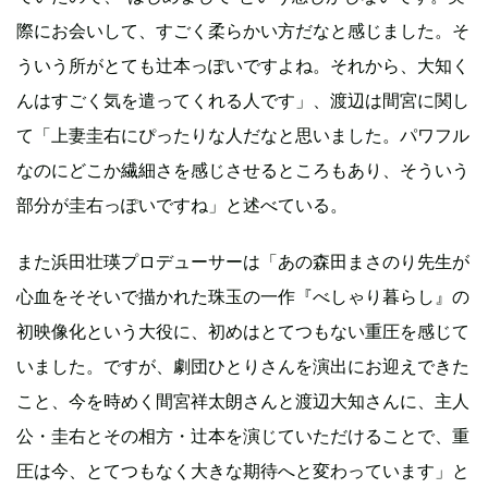
際にお会いして、すごく柔らかい方だなと感じました。そ
ういう所がとても辻本っぽいですよね。それから、大知く
んはすごく気を遣ってくれる人です」、渡辺は間宮に関し
て「上妻圭右にぴったりな人だなと思いました。パワフル
なのにどこか繊細さを感じさせるところもあり、そういう
部分が圭右っぽいですね」と述べている。
また浜田壮瑛プロデューサーは「あの森田まさのり先生が
心血をそそいで描かれた珠玉の一作『べしゃり暮らし』の
初映像化という大役に、初めはとてつもない重圧を感じて
いました。ですが、劇団ひとりさんを演出にお迎えできた
こと、今を時めく間宮祥太朗さんと渡辺大知さんに、主人
公・圭右とその相方・辻本を演じていただけることで、重
圧は今、とてつもなく大きな期待へと変わっています」と